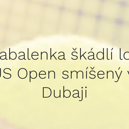
abalenka škádlí l
 US Open smíšený 
Dubaji