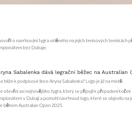
hovořil o navrhování tygra viděného na jejích tenisových teniskách p
mpionátem bez Dubaje.
Aryna Sabalenka dává legrační běžec na Australian
e blíže k podpisové lince Aryna Sabalenka? Logo je již na místě.
e otevřel asi nejnovějšího tygra, který se připojil k přepadení koče
pionátem v Dubaji a pomohl navrhnout logo, které se objevilo na j
ke během Australian Open 2025.