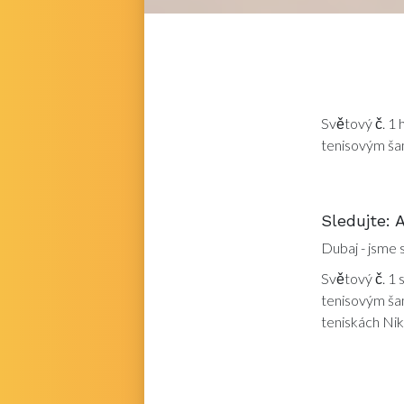
Světový č. 1 
tenisovým ša
Sledujte: 
Dubaj - jsme s
Světový č. 1 s
tenisovým šam
teniskách Ni