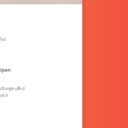
řed
 Open
k džungle před
ejích