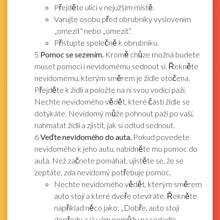
Přejděte ulici v nejužším místě.
Varujte osobu před obrubníky vyslovením
„omezit“ nebo „omezit“.
Přistupte společně k obrubníku.
5
Pomoc se sezením.
Kromě chůze možná budete
muset pomoci i nevidomému sednout si. Řekněte
nevidomému, kterým směrem je židle otočena.
Přejděte k židli a položte na ni svou vodicí paži.
Nechte nevidomého vědět, které části židle se
dotýkáte. Nevidomý může pohnout paží po vaší,
nahmatat židli a zjistit, jak si odtud sednout.
6
Veďte nevidomého do auta.
Pokud povedete
nevidomého k jeho autu, nabídněte mu pomoc do
auta. Než začnete pomáhat, ujistěte se, že se
zeptáte, zda nevidomý potřebuje pomoc.
Nechte nevidomého vědět, kterým směrem
auto stojí a které dveře otevíráte. Řekněte
například něco jako: „Dobře, auto stojí
dopředu a já vám pomůžu na sedadlo