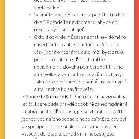
spolujezdce.“
Vezměte svou vodicí ruku a položte ji na kliku
dveří. Požádejte nevidomého, aby se cítil
rukou, aby našel rukojeť.
Odtud obvykle můžete nechat nevidomého
nasednout do auta samotného. Pokud se
však jedná o neznámé auto, měli byste ruku
položit do auta na střeše. To může
nevidomému člověku pomoci pocítit, jak je
auto velké, a vyhnout se nárazům do hlavy.
Jakmile je nevidomý bezpečně usazen uvnitř
auta, nechte ho zavřít dveře.
7
Pomozte jim na letišti.
Pomozte jim navigovat na
letišti, které bude pravděpodobně zaneprázdněné
a nabízí mnoho příležitostí, jak se ztratit. Proveďte
jednotlivce na jeho sedadlo nebo zajistěte, aby byl
ve spolupráci s personálem, který má povolení
vstoupit do letadla, pokud s ním necestujete.