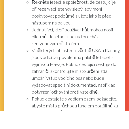
Řekněte letecké společnosti, že cestující je
při rezervaci letenky slepý, aby mohl
poskytovat podpůrné služby, jako je před
nástupem na palubu.
Jednotlivci, kteří používají hůl, mohou nosit
bílou hůl do letadla, pokud prochází
rentgenovým přístrojem.
V některých oblastech, včetně USA a Kanady,
jsou vodící psi povoleni na palubě letadel, s
výjimkou Havaje. Pokud cestující cestuje do
zahraničí, zkontrolujte místo určení, zda
umožní vstup vodícího psa nebo bude
vyžadovat speciální dokumentaci, například
potvrzení očkování proti vzteklině.
Pokud cestujete s vodicím psem, požádejte,
abyste místo průchodu tunelem použili hůlku
detektoru kovů. Psí postroj to spustí.
reklama