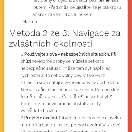
loktem. Před chůzí se ujistěte, že je půl kroku
až krok za vámi, trochu bokem.
reklama
Metoda
2
ze 3:
Navigace za
zvláštních okolností
1
Používejte slova v nebezpečných situacích.
Při
chůzi nevidomé osoby se můžete setkat s
nebezpečnou situací. Může tam být například
rychlostní auto nebo volný pes. V takových
situacích si pamatujte, že nevidomý nevidí hrozbu.
Neodstraňujte ho jednoduše z cesty. Pomocí slov
řekněte něco jako: „Přestaňte!“ nebo 'Pohyb!'
Poté, co jste nevidomého dostali z cesty,
vysvětlete hrozbu.
2
Projděte dveřmi.
Při vedení nevidomého člověka
mu možná budete muset pomoci dveřmi. V takové
situaci proveďte speciální opatření, aby vše