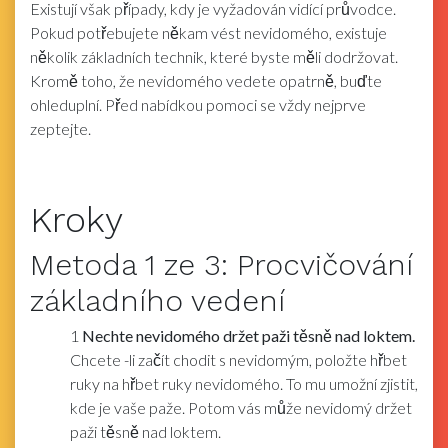
Existují však případy, kdy je vyžadován vidící průvodce.
Pokud potřebujete někam vést nevidomého, existuje
několik základních technik, které byste měli dodržovat.
Kromě toho, že nevidomého vedete opatrně, buďte
ohleduplní. Před nabídkou pomoci se vždy nejprve
zeptejte.
Kroky
Metoda
1
ze 3:
Procvičování
základního vedení
1
Nechte nevidomého držet paži těsně nad loktem.
Chcete -li začít chodit s nevidomým, položte hřbet
ruky na hřbet ruky nevidomého. To mu umožní zjistit,
kde je vaše paže. Potom vás může nevidomý držet
paži těsně nad loktem.