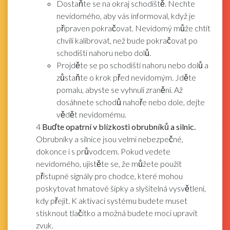
Dostaňte se na okraj schodiště. Nechte
nevidomého, aby vás informoval, když je
připraven pokračovat. Nevidomý může chtít
chvíli kalibrovat, než bude pokračovat po
schodišti nahoru nebo dolů.
Projděte se po schodišti nahoru nebo dolů a
zůstaňte o krok před nevidomým. Jděte
pomalu, abyste se vyhnuli zranění. Až
dosáhnete schodů nahoře nebo dole, dejte
vědět nevidomému.
4
Buďte opatrní v blízkosti obrubníků a silnic.
Obrubníky a silnice jsou velmi nebezpečné,
dokonce i s průvodcem. Pokud vedete
nevidomého, ujistěte se, že můžete použít
přístupné signály pro chodce, které mohou
poskytovat hmatové šipky a slyšitelná vysvětlení,
kdy přejít. K aktivaci systému budete muset
stisknout tlačítko a možná budete moci upravit
zvuk.