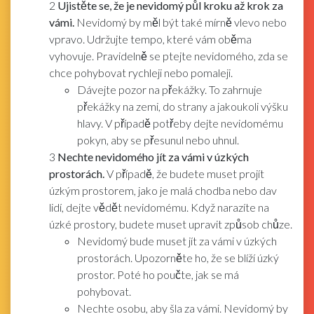
2
Ujistěte se, že je nevidomý půl kroku až krok za
vámi.
Nevidomý by měl být také mírně vlevo nebo
vpravo. Udržujte tempo, které vám oběma
vyhovuje. Pravidelně se ptejte nevidomého, zda se
chce pohybovat rychleji nebo pomaleji.
Dávejte pozor na překážky. To zahrnuje
překážky na zemi, do strany a jakoukoli výšku
hlavy. V případě potřeby dejte nevidomému
pokyn, aby se přesunul nebo uhnul.
3
Nechte nevidomého jít za vámi v úzkých
prostorách.
V případě, že budete muset projít
úzkým prostorem, jako je malá chodba nebo dav
lidí, dejte vědět nevidomému. Když narazíte na
úzké prostory, budete muset upravit způsob chůze.
Nevidomý bude muset jít za vámi v úzkých
prostorách. Upozorněte ho, že se blíží úzký
prostor. Poté ho poučte, jak se má
pohybovat.
Nechte osobu, aby šla za vámi. Nevidomý by