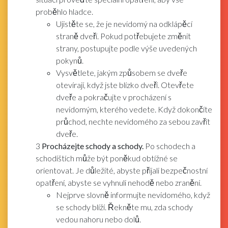
proběhlo hladce.
Ujistěte se, že je nevidomý na odklápěcí
straně dveří. Pokud potřebujete změnit
strany, postupujte podle výše uvedených
pokynů.
Vysvětlete, jakým způsobem se dveře
otevírají, když jste blízko dveří. Otevřete
dveře a pokračujte v procházení s
nevidomým, kterého vedete. Když dokončíte
průchod, nechte nevidomého za sebou zavřít
dveře.
3
Procházejte schody a schody.
Po schodech a
schodištích může být poněkud obtížné se
orientovat. Je důležité, abyste přijali bezpečnostní
opatření, abyste se vyhnuli nehodě nebo zranění.
Nejprve slovně informujte nevidomého, když
se schody blíží. Řekněte mu, zda schody
vedou nahoru nebo dolů.