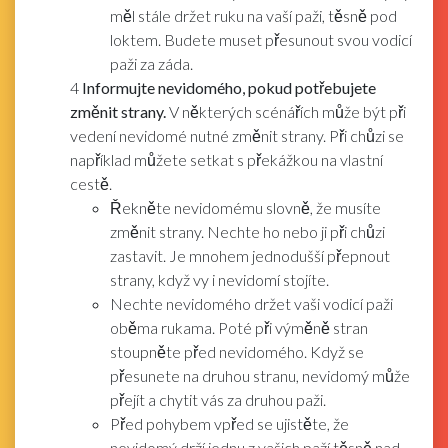
měl stále držet ruku na vaší paži, těsně pod
loktem. Budete muset přesunout svou vodicí
paži za záda.
4
Informujte nevidomého, pokud potřebujete
změnit strany.
V některých scénářích může být při
vedení nevidomé nutné změnit strany. Při chůzi se
například můžete setkat s překážkou na vlastní
cestě.
Řekněte nevidomému slovně, že musíte
změnit strany. Nechte ho nebo ji při chůzi
zastavit. Je mnohem jednodušší přepnout
strany, když vy i nevidomí stojíte.
Nechte nevidomého držet vaši vodicí paži
oběma rukama. Poté při výměně stran
stoupněte před nevidomého. Když se
přesunete na druhou stranu, nevidomý může
přejít a chytit vás za druhou paži.
Před pohybem vpřed se ujistěte, že
nevidomý drží jednu z vašich paží těsně nad