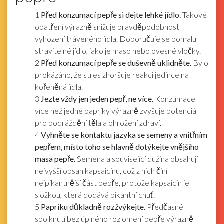
1
Před konzumací pepře si dejte lehké jídlo.
Takové
opatření výrazně snižuje pravděpodobnost
vyhození tráveného jídla. Doporučuje se pomalu
stravitelné jídlo, jako je maso nebo ovesné vločky.
2
Před konzumací pepře se duševně uklidněte.
Bylo
prokázáno, že stres zhoršuje reakci jedince na
kořeněná jídla.
3
Jezte vždy jen jeden pepř, ne více.
Konzumace
více než jedné papriky výrazně zvyšuje potenciál
pro podráždění těla a ohrožení zdraví.
4
Vyhněte se kontaktu jazyka se semeny a vnitřním
pepřem, místo toho se hlavně dotýkejte vnějšího
masa pepře.
Semena a související dužina obsahují
nejvyšší obsah kapsaicinu, což z nich činí
nejpikantnější část pepře, protože kapsaicin je
složkou, která dodává pikantní chuť.
5
Papriku důkladně rozžvýkejte.
Předčasné
spolknutí bez úplného rozlomení pepře výrazně