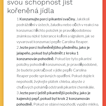
svou schopnost jíst
kořeněná jídla
1
Konzumujte porci pikantní svačiny.
Jakékoli
podráždění v ústech, žaludku nebo očích v reakci na
konzumaci těchto položek je pravděpodobnou
známkou nízké tolerance koření a signálem, jak se
vyvarovat konzumaci pepře Carolina Reaper.
2
Jezte porci kořeněnějšího předmětu, jako je
jalapeño, pokud byl předmět z kroku 1
konzumován pohodlně.
Pokud lze tyto pikantní
položky pohodlně konzumovat, je pravděpodobné,
že budete pokračovat v jídle pepře Carolina
Reaper podle správných opatření. Pokud dojde k
nepohodlí, žvýkejte plátek chleba, abyste z
chuťových pohárků odstranili pikantní chemikálie.
3
Jezte porci ještě pikantnější položky, jako je
kajenský pepř, pokud byl krok 2 konzumován
pohodlně.
Pokud se objeví nepohodlí, vypijte mléko,