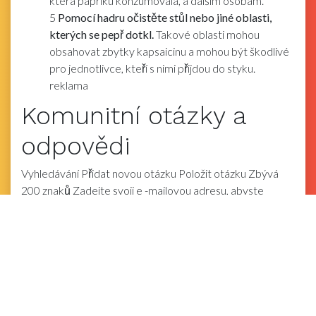
která papriku konzumovala, a dalším osobám.
5
Pomocí hadru očistěte stůl nebo jiné oblasti,
kterých se pepř dotkl.
Takové oblasti mohou
obsahovat zbytky kapsaicinu a mohou být škodlivé
pro jednotlivce, kteří s nimi přijdou do styku.
reklama
Komunitní otázky a
odpovědi
Vyhledávání
Přidat novou otázku
Položit otázku Zbývá
200 znaků Zadejte svoji e -mailovou adresu, abyste
dostali zprávu, když bude tato otázka zodpovězena.
Předložit
reklama
Tipy
Odeslání tipu Všechny příspěvky tipů jsou před
zveřejněním pečlivě zkontrolovány Děkujeme za zaslání