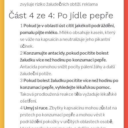
zvyšuje riziko žaludečních obtíží. reklama
Část
4
ze 4:
Po jídle pepře
1
Pokud je v oblasti úst cítit jakékoli podráždění,
pomalu pijte mléko.
Mléko obsahuje kasein, který
se váže na kapsaicin a neutralizuje jeho pikantní
účinek.
2
Konzumujte antacidy, pokud pocítíte bolest
žaludku více než hodinu po konzumaci pepře.
Antacida pomohou snížit pocity pálení žáhy a další
žaludeční potíže.
3
Pokud bolest žaludku pocítíte více než hodinu po
konzumaci pepře, vyhledejte lékařskou pomoc.
Taková prodloužená reakce těla vyžaduje lékařské
ošetření.
4
Umyj si ruce.
Zbytky kapsaicinu mohou zůstat na
prstech po konzumaci pepře a mohou vést k
podráždění pokožky v určitých oblastech osobě,