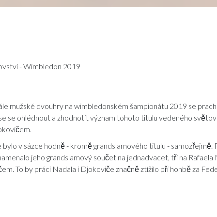
rovství - Wimbledon 2019
nále mužské dvouhry na wimbledonském šampionátu 2019 se prach 
se se ohlédnout a zhodnotit význam tohoto titulu vedeného světov
kovičem.
e bylo v sázce hodně - kromě grandslamového titulu - samozřejmě.
znamenalo jeho grandslamový součet na jednadvacet, tři na Rafaela 
em. To by práci Nadala i Djokoviče značně ztížilo při honbě za Fe