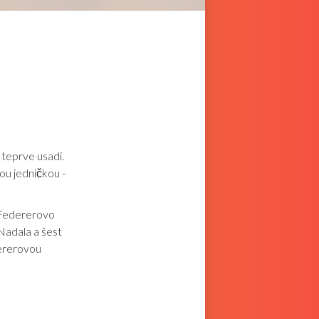
teprve usadí.
ou jedničkou -
 Federerovo
Nadala a šest
dererovou