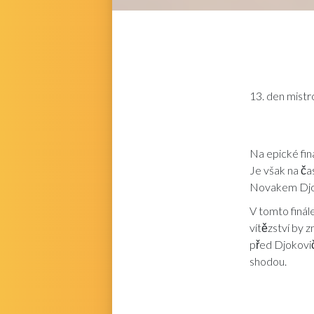
13. den mist
Na epické fi
Je však na ča
Novakem Djo
V tomto finál
vítězství by 
před Djokovič
shodou.