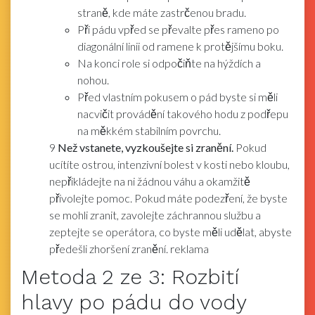
straně, kde máte zastrčenou bradu.
Při pádu vpřed se převalte přes rameno po
diagonální linii od ramene k protějšímu boku.
Na konci role si odpočiňte na hýždích a
nohou.
Před vlastním pokusem o pád byste si měli
nacvičit provádění takového hodu z podřepu
na měkkém stabilním povrchu.
9
Než vstanete, vyzkoušejte si zranění.
Pokud
ucítíte ostrou, intenzivní bolest v kosti nebo kloubu,
nepřikládejte na ni žádnou váhu a okamžitě
přivolejte pomoc. Pokud máte podezření, že byste
se mohli zranit, zavolejte záchrannou službu a
zeptejte se operátora, co byste měli udělat, abyste
předešli zhoršení zranění. reklama
Metoda
2
ze 3:
Rozbití
hlavy po pádu do vody