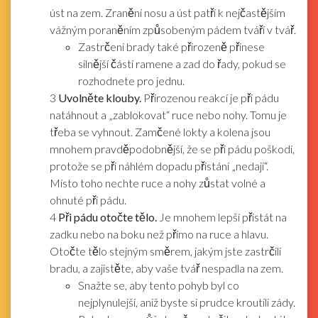
úst na zem. Zranění nosu a úst patří k nejčastějším
vážným poraněním způsobeným pádem tváří v tvář.
Zastrčení brady také přirozeně přinese
silnější části ramene a zad do řady, pokud se
rozhodnete pro jednu.
3
Uvolněte klouby.
Přirozenou reakcí je při pádu
natáhnout a „zablokovat“ ruce nebo nohy. Tomu je
třeba se vyhnout. Zamčené lokty a kolena jsou
mnohem pravděpodobnější, že se při pádu poškodí,
protože se při náhlém dopadu přistání „nedají“.
Místo toho nechte ruce a nohy zůstat volné a
ohnuté při pádu.
4
Při pádu otočte tělo.
Je mnohem lepší přistát na
zadku nebo na boku než přímo na ruce a hlavu.
Otočte tělo stejným směrem, jakým jste zastrčili
bradu, a zajistěte, aby vaše tvář nespadla na zem.
Snažte se, aby tento pohyb byl co
nejplynulejší, aniž byste si prudce kroutili zády.