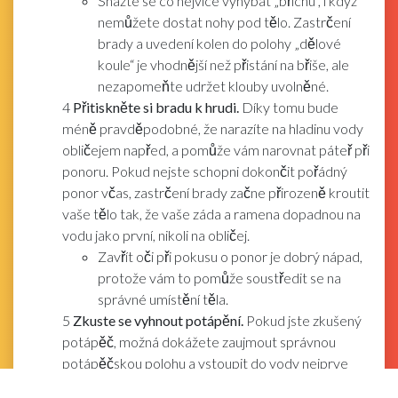
Snažte se co nejvíce vyhýbat „břichu“, i když
nemůžete dostat nohy pod tělo. Zastrčení
brady a uvedení kolen do polohy „dělové
koule“ je vhodnější než přistání na břiše, ale
nezapomeňte udržet klouby uvolněné.
4
Přitiskněte si bradu k hrudi.
Díky tomu bude
méně pravděpodobné, že narazíte na hladinu vody
obličejem napřed, a pomůže vám narovnat páteř při
ponoru. Pokud nejste schopni dokončit pořádný
ponor včas, zastrčení brady začne přirozeně kroutit
vaše tělo tak, že vaše záda a ramena dopadnou na
vodu jako první, nikoli na obličej.
Zavřít oči při pokusu o ponor je dobrý nápad,
protože vám to pomůže soustředit se na
správné umístění těla.
5
Zkuste se vyhnout potápění.
Pokud jste zkušený
potápěč, možná dokážete zaujmout správnou
potápěčskou polohu a vstoupit do vody nejprve
prsty. Pokud ponor nepovedete správně, riskujete