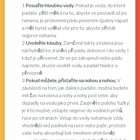
1
Posuďte hloubku vody.
Pokud je voda, do které
padáte, příliš mělká na to, abyste se postavili až po
ramena, je prolomení pádu ponorem špatný nápad
a měli byste udělat vše pro to, abyste přistáli
nejprve nohama.
2
Uvolněte klouby.
Zamčené lokty a kolena jsou
náchylnější ke zranění při pádu, dokonce i do vody. I
když je přirozené, že se po zakopnutí nebo pádu
napnete, zkuste uvolnit svaly a padat hladce a
přirozeně.
3
Pokud můžete, přistaňte na nohou a nohou.
V
závislosti na tom, jak daleko padáte, možná budete
mít čas na kolena a nohy a nohy pod sebe, aby
dopadly na vodu jako první. Zaujměte polohu 'tužky',
je-li to možné, vstupte nejprve do vodních prstů,
ruce po stranách. Vstup do vody nohama je vždy
vhodnější než padnutí na ruce nebo paže, protože
vaše nohy absorbují šok mnohem efektivněji.