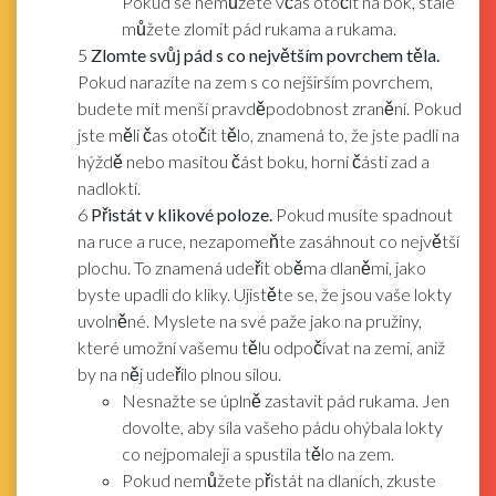
Pokud se nemůžete včas otočit na bok, stále
můžete zlomit pád rukama a rukama.
5
Zlomte svůj pád s co největším povrchem těla.
Pokud narazíte na zem s co nejširším povrchem,
budete mít menší pravděpodobnost zranění. Pokud
jste měli čas otočit tělo, znamená to, že jste padli na
hýždě nebo masitou část boku, horní části zad a
nadloktí.
6
Přistát v klikové poloze.
Pokud musíte spadnout
na ruce a ruce, nezapomeňte zasáhnout co největší
plochu. To znamená udeřit oběma dlaněmi, jako
byste upadli do kliky. Ujistěte se, že jsou vaše lokty
uvolněné. Myslete na své paže jako na pružiny,
které umožní vašemu tělu odpočívat na zemi, aniž
by na něj udeřilo plnou silou.
Nesnažte se úplně zastavit pád rukama. Jen
dovolte, aby síla vašeho pádu ohýbala lokty
co nejpomaleji a spustila tělo na zem.
Pokud nemůžete přistát na dlaních, zkuste