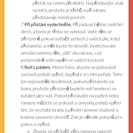
přistát na celém předloktí. Nepřistávejte však
na lokti, protože je křehčí a při nárazu
představuje menší povrch.
7
Při přistání vydechněte.
Při pádu je běžné zadržet
dech, a tomu je třeba se vyhnout. Vaše tělo se
přirozeně pokusí vytlačit vzduch z vašich plic, když
přistanete, a měli byste to dovolit. Vydechování
umožní vašemu tělu „dát“ sílu nárazu, což
potenciálně sníží napětí ve vašich kostech.
8
Roll s pádem.
Místo toho, abyste se pokoušeli
zastavit pohyb vpřed, dopřejte si s ním pohyb. Toho
lze nejsnadněji dosáhnout, pokud přistanete na
boku, protože přirozeně budete mít tendenci se
kutálet jako sud. Pokud přistáváte na pažích nebo
rameni, můžete se pokusit o úmyslný pohyb vpřed
tím, že necháte bradu a přední rameno vtažené a
kolena zasunete dovnitř. Zde je několik pokynů pro
pokus o vpřed.
Zkuste se přetočit přes rameno naproti