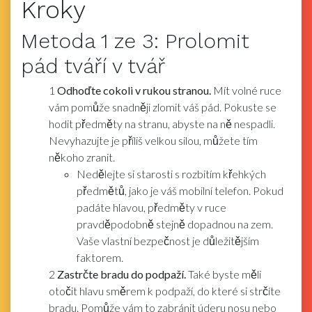
Kroky
Metoda
1
ze 3:
Prolomit
pád tváří v tvář
1
Odhoďte cokoli v rukou stranou.
Mít volné ruce
vám pomůže snadněji zlomit váš pád. Pokuste se
hodit předměty na stranu, abyste na ně nespadli.
Nevyhazujte je příliš velkou silou, můžete tím
někoho zranit.
Nedělejte si starosti s rozbitím křehkých
předmětů, jako je váš mobilní telefon. Pokud
padáte hlavou, předměty v ruce
pravděpodobně stejně dopadnou na zem.
Vaše vlastní bezpečnost je důležitějším
faktorem.
2
Zastrčte bradu do podpaží.
Také byste měli
otočit hlavu směrem k podpaží, do které si strčíte
bradu. Pomůže vám to zabránit úderu nosu nebo