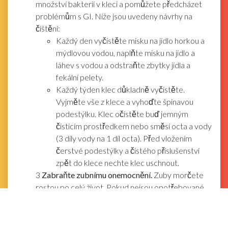
množství bakterií v kleci a pomůžete předcházet
problémům s GI. Níže jsou uvedeny návrhy na
čištění:
Každý den vyčistěte misku na jídlo horkou a
mýdlovou vodou, naplňte misku na jídlo a
láhev s vodou a odstraňte zbytky jídla a
fekální pelety.
Každý týden klec důkladně vyčistěte.
Vyjměte vše z klece a vyhoďte špinavou
podestýlku. Klec očistěte buď jemným
čisticím prostředkem nebo směsí octa a vody
(3 díly vody na 1 díl octa). Před vložením
čerstvé podestýlky a čistého příslušenství
zpět do klece nechte klec uschnout.
3
Zabraňte zubnímu onemocnění.
Zuby morčete
rostou po celý život. Pokud nejsou opotřebované,
mohou přerůst a způsobit zubní problémy. Tyto
zubní problémy, které jsou u morčat běžné, mohou
způsobit, že morče přestane jíst, což vede k