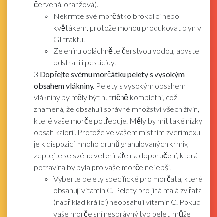
červená, oranžová).
Nekrmte své morčátko brokolicí nebo
květákem, protože mohou produkovat plyn v
GI traktu.
Zeleninu opláchněte čerstvou vodou, abyste
odstranili pesticidy.
3
Dopřejte svému morčátku pelety s vysokým
obsahem vlákniny.
Pelety s vysokým obsahem
vlákniny by měly být nutričně kompletní, což
znamená, že obsahují správné množství všech živin,
které vaše morče potřebuje. Měly by mít také nízký
obsah kalorií. Protože ve vašem místním zverimexu
je k dispozici mnoho druhů granulovaných krmiv,
zeptejte se svého veterináře na doporučení, která
potravina by byla pro vaše morče nejlepší.
Vyberte pelety specifické pro morčata, které
obsahují vitamín C. Pelety pro jiná malá zvířata
(například králíci) neobsahují vitamín C. Pokud
vaše morče sní nesprávný typ pelet, může