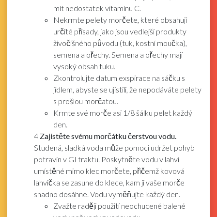
mít nedostatek vitamínu C.
Nekrmte pelety morčete, které obsahují
určité přísady, jako jsou vedlejší produkty
živočišného původu (tuk, kostní moučka),
semena a ořechy. Semena a ořechy mají
vysoký obsah tuku.
Zkontrolujte datum exspirace na sáčku s
jídlem, abyste se ujistili, že nepodáváte pelety
s prošlou morčatou.
Krmte své morče asi 1/8 šálku pelet každý
den.
4
Zajistěte svému morčátku čerstvou vodu.
Studená, sladká voda může pomoci udržet pohyb
potravin v GI traktu. Poskytněte vodu v lahvi
umístěné mimo klec morčete, přičemž kovová
lahvička se zasune do klece, kam ji vaše morče
snadno dosáhne. Vodu vyměňujte každý den.
Zvažte raději použití neochucené balené