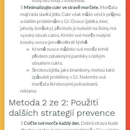
vody než vody z vodovodu.
5
Minimalizujte cukr ve stravě morčete.
Morčata
mají ráda sladká jídla. Cukr však může vést k průjmu
a dalším problémům s GI. Ovoce (jablka, kiwi,
jahody, borůvky), přestože je bohaté na živiny, má
vysoký obsah cukru. Krmte své morče malými
kousky ovoce jen několikrát týdně.
Kromě ovoce můžete své morče krmit
předem zabalenými pamlsky s nízkým
obsahem cukru.
Škrobová jídla, jako brambory, mohou také
způsobit problémy s GI. Nekrmte svá
morčata škrobovými potravinami.
reklama
Metoda
2
ze 2:
Použití
dalších strategií prevence
1
Cvičte své morče každý den.
Dobrá strava bude
dlouhou cestou k prevenci problémů s GI u vašeho