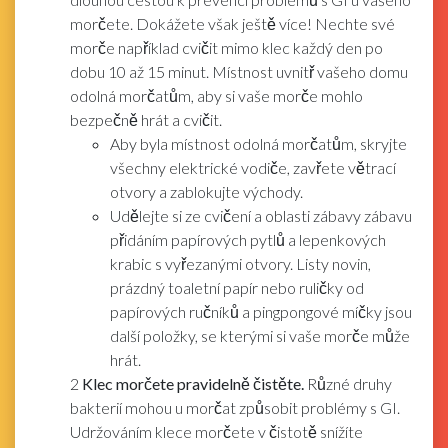
morčete. Dokážete však ještě více! Nechte své
morče například cvičit mimo klec každý den po
dobu 10 až 15 minut. Místnost uvnitř vašeho domu
odolná morčatům, aby si vaše morče mohlo
bezpečně hrát a cvičit.
Aby byla místnost odolná morčatům, skryjte
všechny elektrické vodiče, zavřete větrací
otvory a zablokujte východy.
Udělejte si ze cvičení a oblasti zábavy zábavu
přidáním papírových pytlů a lepenkových
krabic s vyřezanými otvory. Listy novin,
prázdný toaletní papír nebo ruličky od
papírových ručníků a pingpongové míčky jsou
další položky, se kterými si vaše morče může
hrát.
2
Klec morčete pravidelně čistěte.
Různé druhy
bakterií mohou u morčat způsobit problémy s GI.
Udržováním klece morčete v čistotě snížíte