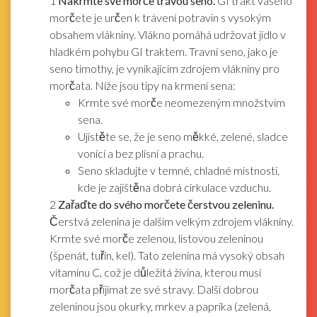
1
Nakrmte své morče trávou seno.
GI trakt vašeho
morčete je určen k trávení potravin s vysokým
obsahem vlákniny. Vlákno pomáhá udržovat jídlo v
hladkém pohybu GI traktem. Travní seno, jako je
seno timothy, je vynikajícím zdrojem vlákniny pro
morčata. Níže jsou tipy na krmení sena:
Krmte své morče neomezeným množstvím
sena.
Ujistěte se, že je seno měkké, zelené, sladce
vonící a bez plísní a prachu.
Seno skladujte v temné, chladné místnosti,
kde je zajištěna dobrá cirkulace vzduchu.
2
Zařaďte do svého morčete čerstvou zeleninu.
Čerstvá zelenina je dalším velkým zdrojem vlákniny.
Krmte své morče zelenou, listovou zeleninou
(špenát, tuřín, kel). Tato zelenina má vysoký obsah
vitamínu C, což je důležitá živina, kterou musí
morčata přijímat ze své stravy. Další dobrou
zeleninou jsou okurky, mrkev a paprika (zelená,