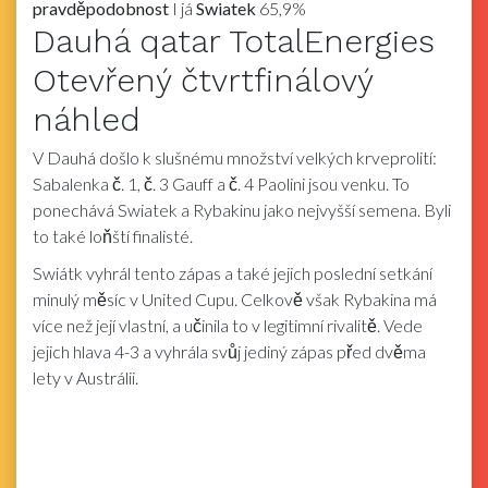
pravděpodobnost
I já
Swiatek
65,9%
Dauhá qatar TotalEnergies
Otevřený čtvrtfinálový
náhled
V Dauhá došlo k slušnému množství velkých krveprolití:
Sabalenka č. 1, č. 3 Gauff a č. 4 Paolini jsou venku. To
ponechává Swiatek a Rybakinu jako nejvyšší semena. Byli
to také loňští finalisté.
Swiátk vyhrál tento zápas a také jejich poslední setkání
minulý měsíc v United Cupu. Celkově však Rybakina má
více než její vlastní, a učinila to v legitimní rivalitě. Vede
jejich hlava 4-3 a vyhrála svůj jediný zápas před dvěma
lety v Austrálii.