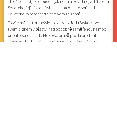
která se hodí jako způsob, jak neutralizovat největší zbraň
Swiateka, její návrat. Rybakina může také spěchat
Swiatekovo forehand s tempem ze země.
To vše mě nutí přemýšlet, jestli ve středu Swiatek ve
svém blízkém vítězství nad podobně zaměřenou na moc
orientovanou Linda Nokova, právě prošla pro tento
zápas perfektní tréninkové zasedání.
—Seve Tignor
👉 Klikněte zde Pro více novinek o otevření Dohá Katar
TotalEnergies.