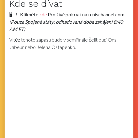
Kde se dívat
🖥 ️ 📱 Klikněte
zde
Pro živé pokrytí na
tenischannel.com
(Pouze Spojené státy; odhadovaná doba zahájení 8:40
AM ET)
Vítěz tohoto zápasu bude v semifinále čelit buď Ons
Jabeur nebo Jelena Ostapenko.