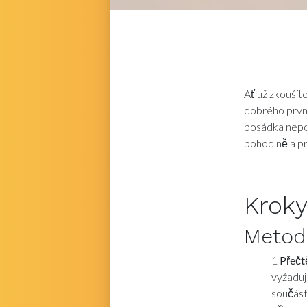
Ať už zkoušíte
dobrého první
posádka nepos
pohodlně a pr
Krok
Meto
1
Přečtě
vyžaduj
součást.