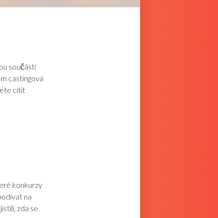
tou součástí
ám castingová
te cítit
ré konkurzy
podívat na
stili, zda se