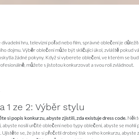
 divadelní hru, televizní pořad nebo film, správné oblečení je důleži
ho dojmu. Výběr oblečení může být skličující úkol, zvláště pokud v
kytla žádné pokyny. Když si vyberete oblečení, ve kterém se bude
ofesionálně, můžete s jistotou konkurzovat a svou roli zvládnout.
y
da
1
ze 2:
Výběr stylu
te si popis konkurzu, abyste zjistili, zda existuje dress code.
Někte
í, abyste nosili určité oblečení nebo typy oblečení, abyste se mohli 
 Ujistěte se, že jste si přečetli drobný tisk svého konkurzu, abyste zji