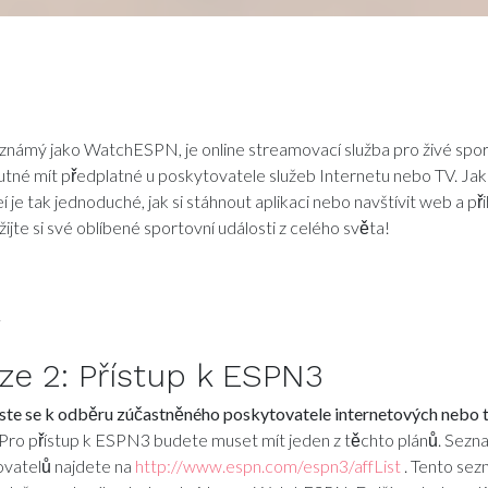
námý jako WatchESPN, je online streamovací služba pro živé sport
nutné mít předplatné u poskytovatele služeb Internetu nebo TV. Jak
í je tak jednoduché, jak si stáhnout aplikaci nebo navštívit web a přih
ijte si své oblíbené sportovní události z celého světa!
y
ze 2:
Přístup k ESPN3
aste se k odběru zúčastněného poskytovatele internetových nebo t
Pro přístup k ESPN3 budete muset mít jeden z těchto plánů. Sezn
vatelů najdete na
http://www.espn.com/espn3/affList
. Tento sez