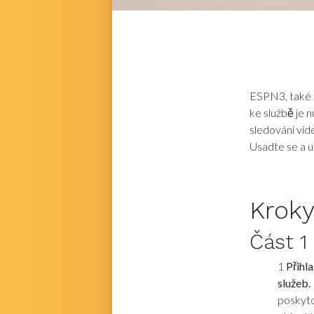
ESPN3, také z
ke službě je 
sledování vide
Usadte se a už
Krok
Část
1
1
Přihl
služeb.
poskyto