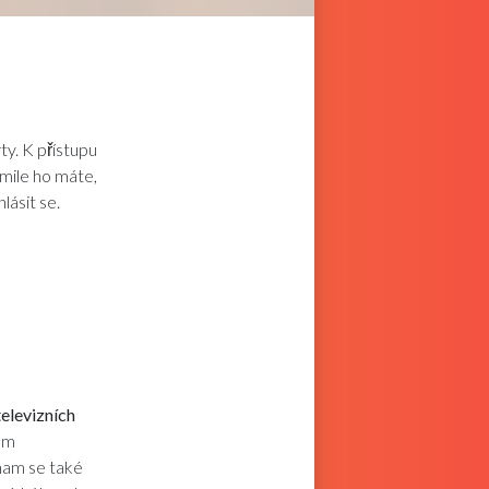
y. K přístupu
mile ho máte,
lásit se.
elevizních
am
nam se také