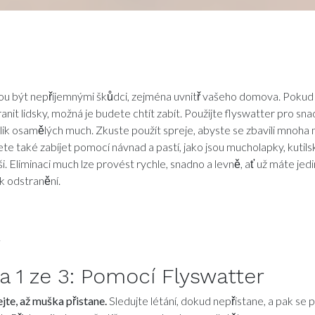
 být nepříjemnými škůdci, zejména uvnitř vašeho domova. Poku
nit lidsky, možná je budete chtít zabít. Použijte flyswatter pro sn
olik osamělých much. Zkuste použít spreje, abyste se zbavili mnoha
 také zabíjet pomocí návnad a pastí, jako jsou mucholapky, kutils
ši. Eliminaci much lze provést rychle, snadno a levně, ať už máte je
k odstranění.
y
da
1
ze 3:
Pomocí Flyswatter
jte, až muška přistane.
Sledujte létání, dokud nepřistane, a pak se 