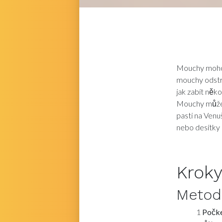
Mouchy mohou
mouchy odstra
jak zabít něk
Mouchy můžete
pasti na Venu
nebo desítky 
Krok
Meto
1
Počke