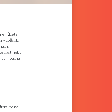
d nemůžete
adný způsob,
 much.
ké pasti nebo
dinou mouchu
připravte na