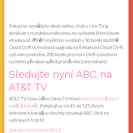
Pokud se nemůžete dívat naživo, Hulu s Live TV je
dodáván s rozsáhlou knihovnou na vyžádání (která bude
obsahovat
Příběh mýdel
po vysílání) a 50 hodin úložiště
Cloud DVR (s možností upgradu na Enhanced Cloud DVR,
což vám poskytne 200 hodin prostoru DVR a možnost
rychlého převíjení vpřed prostřednictvím reklam).
Sledujte nyní ABC na
AT&T TV
AT&T TV Now (dříve DirecTV Now)
nabízí šest různých
balíčků kanálů
. Pohybují se od 45 do 125 živých
televizních kanálů a všechny obsahují ABC (živé na
vybraných trzích):
Získejte nyní televizi AT&T