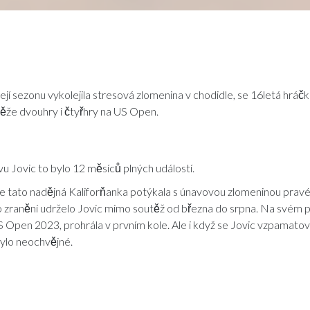
její sezonu vykolejila stresová zlomenina v chodidle, se 16letá hráč
těže dvouhry i čtyřhry na US Open.
vu Jovic to bylo 12 měsíců plných událostí.
 tato nadějná Kaliforňanka potýkala s únavovou zlomeninou pravé
to zranění udrželo Jovic mimo soutěž od března do srpna. Na svém pr
 Open 2023, prohrála v prvním kole. Ale i když se Jovic vzpamatoval
ylo neochvějné.