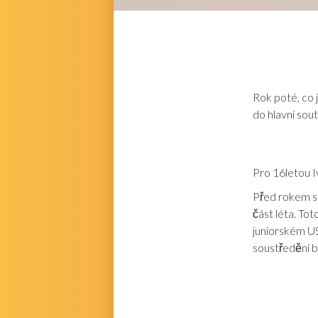
Rok poté, co 
do hlavní sou
Pro 16letou I
Před rokem se
část léta. To
juniorském US
soustředění b