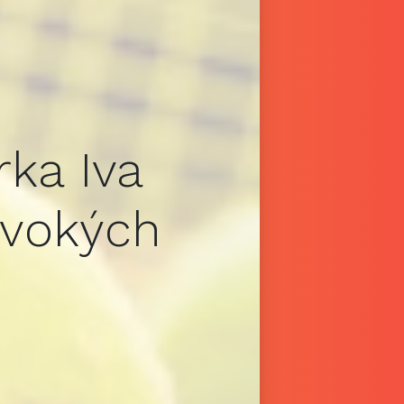
rka Iva
ivokých