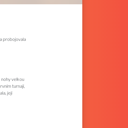
ka probojovala
 nohy velkou
vním turnaji,
a, její