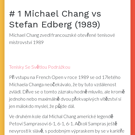
# 1 Michael Chang vs
Stefan Edberg (1989)
Michael Chang zvedl francouzské otevřené tenisové
mistrovství 1989
Tenisky Se Světlou Podrážkou
Při vstupu na French Open v roce 1989 se od 17letého
Michaela Changa neočekávalo, že by tuto vzdálenost
zvládl. Dříve se o tomto zázraku hodně mluvilo, ale kromě
jednoho nebo maximálně dvou překvapivých vítězství si
jen málokdo myslel, že půjde dál.
Ve druhém kole dal Michal Chang americké legendě
Petovi Samprasovi 6-1, 6-1, 6-1. Ačkoli Sampras ještě
nevyrostl k slávě, s podobným výpraskem by se v kariéře