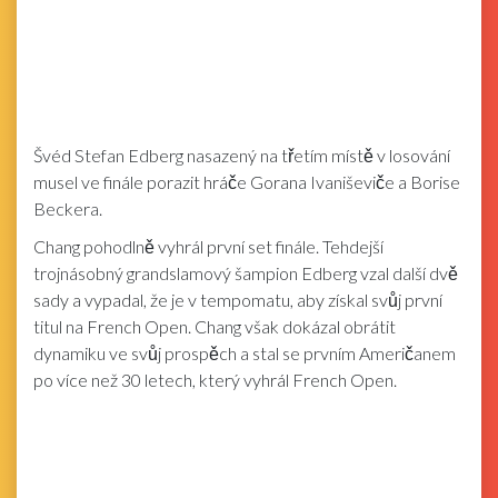
Švéd Stefan Edberg nasazený na třetím místě v losování
musel ve finále porazit hráče Gorana Ivaniševiče a Borise
Beckera.
Chang pohodlně vyhrál první set finále. Tehdejší
trojnásobný grandslamový šampion Edberg vzal další dvě
sady a vypadal, že je v tempomatu, aby získal svůj první
titul na French Open. Chang však dokázal obrátit
dynamiku ve svůj prospěch a stal se prvním Američanem
po více než 30 letech, který vyhrál French Open.