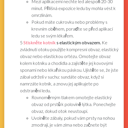
Mezi aplikacemi nechte led alespoň 20-30
minut. Přílišná expozice ledu by mohla vést k
omrzlinám.
Pokud máte cukrovku nebo problémy s
krevním oběhem, poraďte se před aplikací
ledu se svým lékařem.
5
Stiskněte kotník
s elastickým obvazem.
Ke
zvládnutí otoku použijte kompresní obvaz, elastický
obvaz nebo elastickou ortézu. Omotejte obvaz
kolem kotníku a chodidla a zajistěte jej kovovými
sponami nebo lékařskou páskou. Ujistěte se, že jste
zábal udrželi v suchu: sundáte obvaz, když si
namrzáte kotník, a znovu jej aplikujete po
odstranění ledu.
Rovnoměrným tlakem omotejte elastický
obvaz od prstů k polovině lýtka. Ponechejte
obvaz, dokud otok neustoupí.
Uvolněte zábaly, pokud vám prsty na nohou
zmodrají, je vám zima nebo začnete být