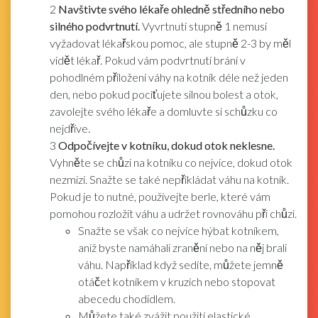
2
Navštivte svého lékaře ohledně středního nebo
silného podvrtnutí.
Vyvrtnutí stupně 1 nemusí
vyžadovat lékařskou pomoc, ale stupně 2-3 by měl
vidět lékař. Pokud vám podvrtnutí brání v
pohodlném přiložení váhy na kotník déle než jeden
den, nebo pokud pociťujete silnou bolest a otok,
zavolejte svého lékaře a domluvte si schůzku co
nejdříve.
3
Odpočívejte v kotníku, dokud otok neklesne.
Vyhněte se chůzi na kotníku co nejvíce, dokud otok
nezmizí. Snažte se také nepřikládat váhu na kotník.
Pokud je to nutné, používejte berle, které vám
pomohou rozložit váhu a udržet rovnováhu při chůzi.
Snažte se však co nejvíce hýbat kotníkem,
aniž byste namáhali zranění nebo na něj brali
váhu. Například když sedíte, můžete jemně
otáčet kotníkem v kruzích nebo stopovat
abecedu chodidlem.
Můžete také zvážit použití elastické