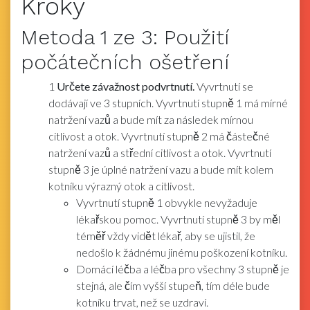
Kroky
Metoda
1
ze 3:
Použití
počátečních ošetření
1
Určete závažnost podvrtnutí.
Vyvrtnutí se
dodávají ve 3 stupních. Vyvrtnutí stupně 1 má mírné
natržení vazů a bude mít za následek mírnou
citlivost a otok. Vyvrtnutí stupně 2 má částečné
natržení vazů a střední citlivost a otok. Vyvrtnutí
stupně 3 je úplné natržení vazu a bude mít kolem
kotníku výrazný otok a citlivost.
Vyvrtnutí stupně 1 obvykle nevyžaduje
lékařskou pomoc. Vyvrtnutí stupně 3 by měl
téměř vždy vidět lékař, aby se ujistil, že
nedošlo k žádnému jinému poškození kotníku.
Domácí léčba a léčba pro všechny 3 stupně je
stejná, ale čím vyšší stupeň, tím déle bude
kotníku trvat, než se uzdraví.