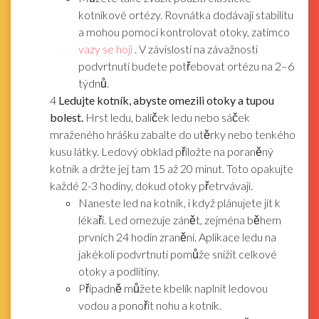
kotníkové ortézy. Rovnátka dodávají stabilitu
a mohou pomoci kontrolovat otoky, zatímco
vazy se hojí
. V závislosti na závažnosti
podvrtnutí budete potřebovat ortézu na 2–6
týdnů.
4
Ledujte kotník, abyste omezili otoky a tupou
bolest.
Hrst ledu, balíček ledu nebo sáček
mraženého hrášku zabalte do utěrky nebo tenkého
kusu látky. Ledový obklad přiložte na poraněný
kotník a držte jej tam 15 až 20 minut. Toto opakujte
každé 2-3 hodiny, dokud otoky přetrvávají.
Naneste led na kotník, i když plánujete jít k
lékaři. Led omezuje zánět, zejména během
prvních 24 hodin zranění. Aplikace ledu na
jakékoli podvrtnutí pomůže snížit celkové
otoky a podlitiny.
Případně můžete kbelík naplnit ledovou
vodou a ponořit nohu a kotník.