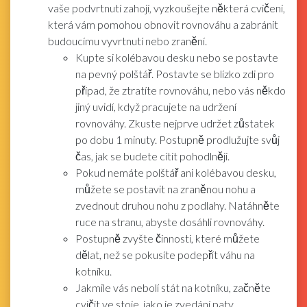
vaše podvrtnutí zahojí, vyzkoušejte některá cvičení,
která vám pomohou obnovit rovnováhu a zabránit
budoucímu vyvrtnutí nebo zranění.
Kupte si kolébavou desku nebo se postavte
na pevný polštář. Postavte se blízko zdi pro
případ, že ztratíte rovnováhu, nebo vás někdo
jiný uvidí, když pracujete na udržení
rovnováhy. Zkuste nejprve udržet zůstatek
po dobu 1 minuty. Postupně prodlužujte svůj
čas, jak se budete cítit pohodlněji.
Pokud nemáte polštář ani kolébavou desku,
můžete se postavit na zraněnou nohu a
zvednout druhou nohu z podlahy. Natáhněte
ruce na stranu, abyste dosáhli rovnováhy.
Postupně zvyšte činnosti, které můžete
dělat, než se pokusíte podepřít váhu na
kotníku.
Jakmile vás nebolí stát na kotníku, začněte
cvičit ve stoje, jako je zvedání paty,