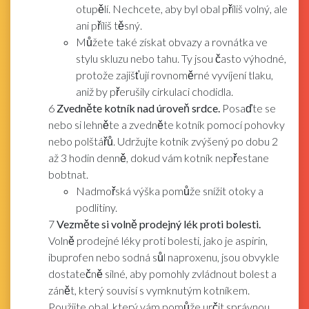
otupělí. Nechcete, aby byl obal příliš volný, ale
ani příliš těsný.
Můžete také získat obvazy a rovnátka ve
stylu skluzu nebo tahu. Ty jsou často výhodné,
protože zajišťují rovnoměrné vyvíjení tlaku,
aniž by přerušily cirkulaci chodidla.
6
Zvedněte kotník nad úroveň srdce.
Posaďte se
nebo si lehněte a zvedněte kotník pomocí pohovky
nebo polštářů. Udržujte kotník zvýšený po dobu 2
až 3 hodin denně, dokud vám kotník nepřestane
bobtnat.
Nadmořská výška pomůže snížit otoky a
podlitiny.
7
Vezměte si volně prodejný lék proti bolesti.
Volně prodejné léky proti bolesti, jako je aspirin,
ibuprofen nebo sodná sůl naproxenu, jsou obvykle
dostatečně silné, aby pomohly zvládnout bolest a
zánět, který souvisí s vymknutým kotníkem.
Použijte obal, který vám pomůže určit správnou