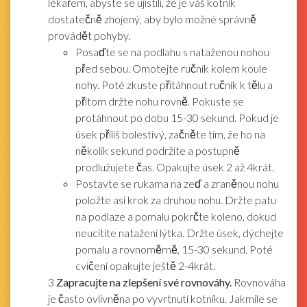
lékařem, abyste se ujistili, že je váš kotník
dostatečně zhojený, aby bylo možné správně
provádět pohyby.
Posaďte se na podlahu s nataženou nohou
před sebou. Omotejte ručník kolem koule
nohy. Poté zkuste přitáhnout ručník k tělu a
přitom držte nohu rovně. Pokuste se
protáhnout po dobu 15-30 sekund. Pokud je
úsek příliš bolestivý, začněte tím, že ho na
několik sekund podržíte a postupně
prodlužujete čas. Opakujte úsek 2 až 4krát.
Postavte se rukama na zeď a zraněnou nohu
položte asi krok za druhou nohu. Držte patu
na podlaze a pomalu pokrčte koleno, dokud
neucítíte natažení lýtka. Držte úsek, dýchejte
pomalu a rovnoměrně, 15-30 sekund. Poté
cvičení opakujte ještě 2-4krát.
3
Zapracujte na zlepšení své rovnováhy.
Rovnováha
je často ovlivněna po vyvrtnutí kotníku. Jakmile se