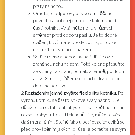
prsty na nohou.
Omotejte odporový pás kolem něčeho
pevného a poté jej omotejte kolem zadní
části kotníku. Vytáhněte nohu v různých
směrech proti odporu pásku. Je to dobré
cvičení, když máte oteklý kotník, protože
nemusíte dávat nohu na zem.
Seďte rovně a pohodlně na židli. Položte
zraněnou nohu na zem. Poté koleno přesuňte
ze strany na stranu, pomalu a jemně, po dobu
asi 2–3 minut, přičemž chodidlo držte celou
dobu na podlaze.
2
Roztažením jemně zvýšíte flexibilitu kotníku.
Po
výronu kotníku se často lýtkové svaly napnou. Je
důležité je roztáhnout, abyste získali zpět normální
rozsah pohybu. Pokud tak neučiníte, může to vést k
dalším zraněním. Stejně jako u posilovacích cviků se
před prováděním jakýchkoli úseků poraďte se svým