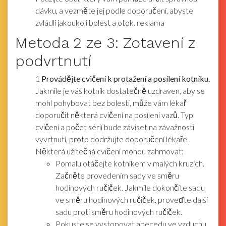
dávku, a vezměte jej podle doporučení, abyste
zvládli jakoukoli bolest a otok. reklama
Metoda
2
ze 3:
Zotavení z
podvrtnutí
1
Provádějte cvičení k protažení a posílení kotníku.
Jakmile je váš kotník dostatečně uzdraven, aby se
mohl pohybovat bez bolesti, může vám lékař
doporučit některá cvičení na posílení vazů. Typ
cvičení a počet sérií bude záviset na závažnosti
vyvrtnutí, proto dodržujte doporučení lékaře.
Některá užitečná cvičení mohou zahrnovat:
Pomalu otáčejte kotníkem v malých kruzích.
Začněte provedením sady ve směru
hodinových ručiček. Jakmile dokončíte sadu
ve směru hodinových ručiček, proveďte další
sadu proti směru hodinových ručiček.
Pokuste se vystopovat abecedu ve vzduchu