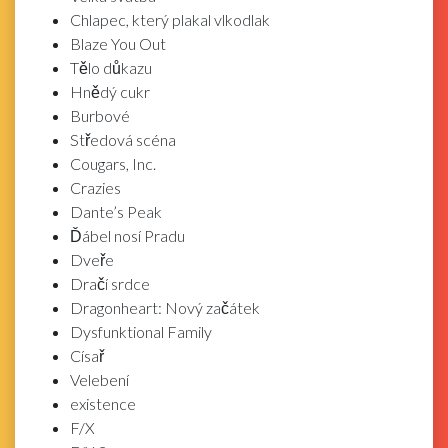
Chlapec, který plakal vlkodlak
Blaze You Out
Tělo důkazu
Hnědý cukr
Burbové
Středová scéna
Cougars, Inc.
Crazies
Dante’s Peak
Ďábel nosí Pradu
Dveře
Dračí srdce
Dragonheart: Nový začátek
Dysfunktional Family
Císař
Velebení
existence
F/X