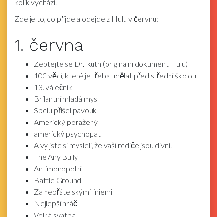
kolik vychází.
Zde je to, co přijde a odejde z Hulu v červnu:
1. června
Zeptejte se Dr. Ruth (originální dokument Hulu)
100 věcí, které je třeba udělat před střední školou
13. válečník
Brilantní mladá mysl
Spolu přišel pavouk
Americký poražený
americký psychopat
A vy jste si mysleli, že vaši rodiče jsou divní!
The Any Bully
Antimonopolní
Battle Ground
Za nepřátelskými liniemi
Nejlepší hráč
Velká svatba