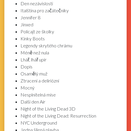
Den nezávislosti
Italština pro začátečníky
Jennifer 8
Jinxed
Policajt ze školky
Kinky Boots
Legendy skrytého chrámu
Méně než nula
Lhář, lhář upír
Dopis
Osamělý muž
Ztraceni a deliriózní
Mocný
Nesplnitelná mise
Další den Air
Night of the Living Dead 3D
Night of the Living Dead: Resurrection
NYC Underground
Jedna šílená plavba