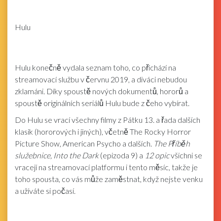
Hulu
Hulu konečně vydala seznam toho, co přichází na
streamovací službu v červnu 2019, a diváci nebudou
zklamáni. Díky spoustě nových dokumentů, hororů a
spoustě originálních seriálů Hulu bude z čeho vybírat.
Do Hulu se vrací všechny filmy z Pátku 13. a řada dalších
klasik (hororových i jiných), včetně The Rocky Horror
Picture Show, American Psycho a dalších.
The
Příběh
služebnice, Into the Dark
(epizoda 9) a
12 opic
všichni se
vracejí na streamovací platformu i tento měsíc, takže je
toho spousta, co vás může zaměstnat, když nejste venku
a užíváte si počasí.