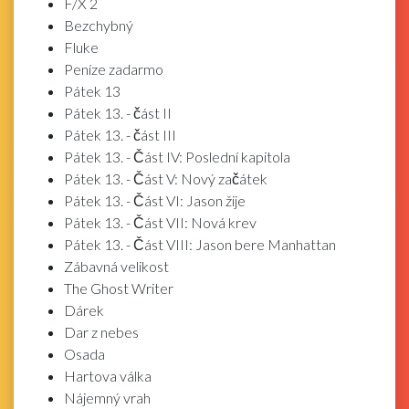
F/X 2
Bezchybný
Fluke
Peníze zadarmo
Pátek 13
Pátek 13. - část II
Pátek 13. - část III
Pátek 13. - Část IV: Poslední kapitola
Pátek 13. - Část V: Nový začátek
Pátek 13. - Část VI: Jason žije
Pátek 13. - Část VII: Nová krev
Pátek 13. - Část VIII: Jason bere Manhattan
Zábavná velikost
The Ghost Writer
Dárek
Dar z nebes
Osada
Hartova válka
Nájemný vrah