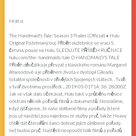
Hrát si
The Handmaid's Tale: Season 3 Trailer (Official) • Hulu
Original
Požehnaný boj. Příběh služebnice se vrací 5.
června, pouze na Hulu. SLEDUJTE PŘÍBĚH RUČNICE
hulu.com/the
- handmaids-tale O HANDMAID'S TALE
Příběh děvčátka je převzat z klasického románu Margaret
Atwoodové a je příběhem života v dystopii Gileadu,
totalitní společnosti v dřívějších Spojených státech. . Tváří
v tvář životnímu prostředí…
2019-05-01T14: 36: 28.000Z
Jak se však dalo očekávat, Hulu také v průběhu měsíce
odstraní několik pořadů, filmů a dokumentů. Nesnášíme,
když zjišťujeme, že naše oblíbené filmy a pořady (které
jsou už navždy) jsou najednou ze služby pryč, takže Heavy
chtěl dát čtenářům šanci dohnat jejich oblíbené pořady,
než budou pryč. Naštěstí neopouští tolik filmů a pořadů,