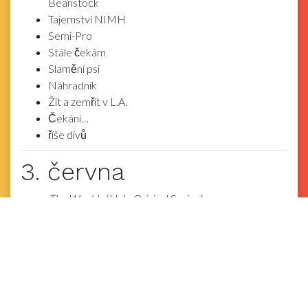
Beanstock
Tajemství NIMH
Semi-Pro
Stále čekám
Slamění psi
Náhradník
Žít a zemřít v L.A.
Čekání…
říše divů
3. června
The Weekly
(Hulu Original Series)
Vox Lux
4. června
Okrsek 9
Jackass 3