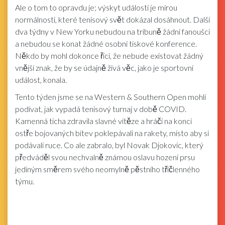
Ale o tom to opravdu je; výskyt události je mírou
normálnosti, které tenisový svět dokázal dosáhnout. Další
dva týdny v New Yorku nebudou na tribuně žádní fanoušci
a nebudou se konat žádné osobní tiskové konference.
Někdo by mohl dokonce říci, že nebude existovat žádný
vnější znak, že by se údajně živá věc, jako je sportovní
událost, konala.
Tento týden jsme se na Western & Southern Open mohli
podívat, jak vypadá tenisový turnaj v době COVID.
Kamenná ticha zdravila slavné vítěze a hráči na konci
ostře bojovaných bitev poklepávali na rakety, místo aby si
podávali ruce. Co ale zabralo, byl Novak Djokovic, který
předváděl svou nechvalně známou oslavu hození prsu
jediným směrem svého neomylně pěstního tříčlenného
týmu.