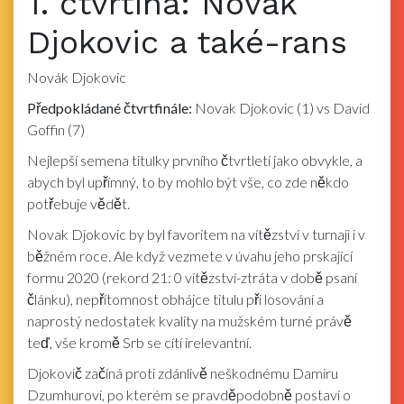
1. čtvrtina: Novak
Djokovic a také-rans
Novák Djokovic
Předpokládané čtvrtfinále:
Novak Djokovic (1) vs David
Goffin (7)
Nejlepší semena titulky prvního čtvrtletí jako obvykle, a
abych byl upřímný, to by mohlo být vše, co zde někdo
potřebuje vědět.
Novak Djokovic by byl favoritem na vítězství v turnaji i v
běžném roce. Ale když vezmete v úvahu jeho prskající
formu 2020 (rekord 21: 0 vítězství-ztráta v době psaní
článku), nepřítomnost obhájce titulu při losování a
naprostý nedostatek kvality na mužském turné právě
teď, vše kromě Srb se cítí irelevantní.
Djokovič začíná proti zdánlivě neškodnému Damiru
Dzumhurovi, po kterém se pravděpodobně postaví o