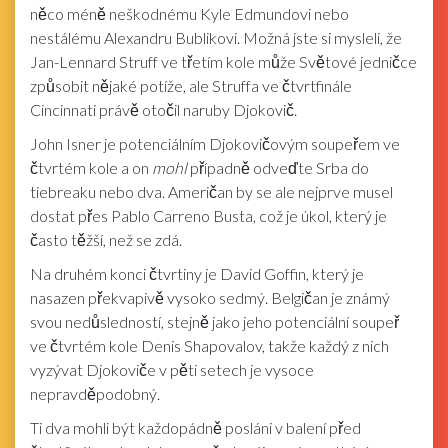
něco méně neškodnému Kyle Edmundovi nebo
nestálému Alexandru Bublikovi. Možná jste si mysleli, že
Jan-Lennard Struff ve třetím kole může Světové jedničce
způsobit nějaké potíže, ale Struffa ve čtvrtfinále
Cincinnati právě otočil naruby Djokovič.
John Isner je potenciálním Djokovičovým soupeřem ve
čtvrtém kole a on
mohl
případně odveďte Srba do
tiebreaku nebo dva. Američan by se ale nejprve musel
dostat přes Pablo Carreno Busta, což je úkol, který je
často těžší, než se zdá.
Na druhém konci čtvrtiny je David Goffin, který je
nasazen překvapivě vysoko sedmý. Belgičan je známý
svou nedůsledností, stejně jako jeho potenciální soupeř
ve čtvrtém kole Denis Shapovalov, takže každý z nich
vyzývat Djokoviče v pěti setech je vysoce
nepravděpodobný.
Ti dva mohli být každopádně posláni v balení před