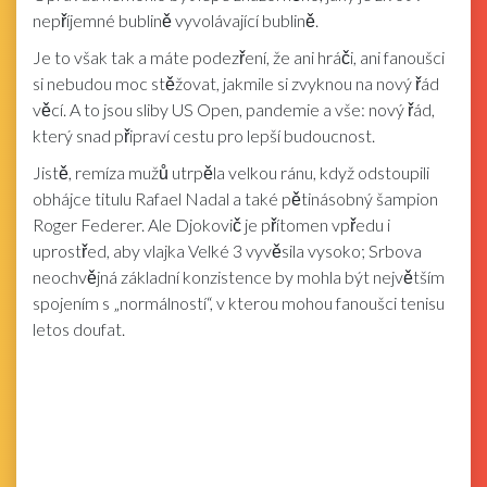
nepříjemné bublině vyvolávající bublině.
Je to však tak a máte podezření, že ani hráči, ani fanoušci
si nebudou moc stěžovat, jakmile si zvyknou na nový řád
věcí. A to jsou sliby US Open, pandemie a vše: nový řád,
který snad připraví cestu pro lepší budoucnost.
Jistě, remíza mužů utrpěla velkou ránu, když odstoupili
obhájce titulu Rafael Nadal a také pětinásobný šampion
Roger Federer. Ale Djokovič je přítomen vpředu i
uprostřed, aby vlajka Velké 3 vyvěsila vysoko; Srbova
neochvějná základní konzistence by mohla být největším
spojením s „normálností“, v kterou mohou fanoušci tenisu
letos doufat.