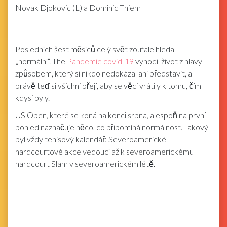
Novak Djokovic (L) a Dominic Thiem
Posledních šest měsíců celý svět zoufale hledal
„normální“. The
Pandemie covid-19
vyhodil život z hlavy
způsobem, který si nikdo nedokázal ani představit, a
právě teď si všichni přejí, aby se věci vrátily k tomu, čím
kdysi byly.
US Open, které se koná na konci srpna, alespoň na první
pohled naznačuje něco, co připomíná normálnost. Takový
byl vždy tenisový kalendář: Severoamerické
hardcourtové akce vedoucí až k severoamerickému
hardcourt Slam v severoamerickém létě.