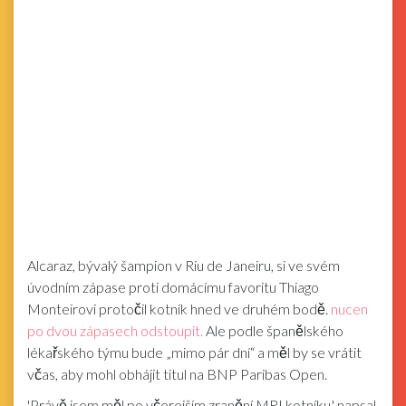
Alcaraz, bývalý šampion v Riu de Janeiru, si ve svém
úvodním zápase proti domácímu favoritu Thiago
Monteirovi protočil kotník hned ve druhém bodě.
nucen
po dvou zápasech odstoupit.
Ale podle španělského
lékařského týmu bude „mimo pár dní“ a měl by se vrátit
včas, aby mohl obhájit titul na BNP Paribas Open.
'Právě jsem měl po včerejším zranění MRI kotníku,' napsal