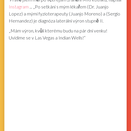
Instagram
... „Po setkání s mým lékařem (Dr. Juanjo
Lopez) a mými fyzioterapeuty (Juanjo Moreno) a (Sergio
Hernandez) je diagnóza laterální výron stupně II.
„Mám výron, kvůli kterému budu na pár dní venku!
Uvidíme se v Las Vegas a Indian Wells!“