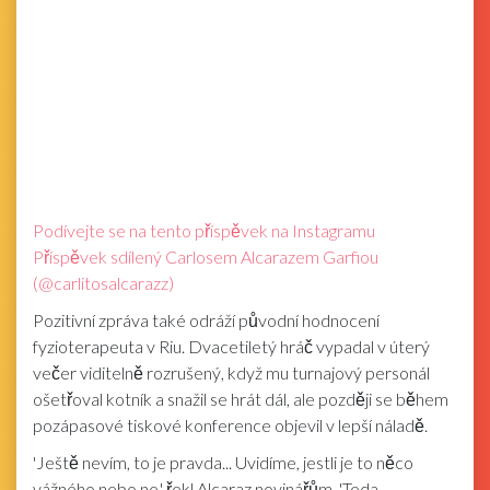
Podívejte se na tento příspěvek na Instagramu
Příspěvek sdílený Carlosem Alcarazem Garfiou
(@carlitosalcarazz)
Pozitivní zpráva také odráží původní hodnocení
fyzioterapeuta v Riu. Dvacetiletý hráč vypadal v úterý
večer viditelně rozrušený, když mu turnajový personál
ošetřoval kotník a snažil se hrát dál, ale později se během
pozápasové tiskové konference objevil v lepší náladě.
'Ještě nevím, to je pravda... Uvidíme, jestli je to něco
vážného nebo ne,' řekl Alcaraz novinářům. 'Teda