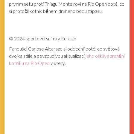
prvním setu proti Thiagu Monteirovi na Rio Open poté, co
si protočil kotník během druhého bodu zápasu.
©
2024 sportovní snímky Eurasie
Fanoušci Carlose Alcaraze si oddechli poté, co světová
dvojka sdílela povzbudivou aktualizaci
jeho ošklivé zranění
kotníku na Rio Open
v úterý.