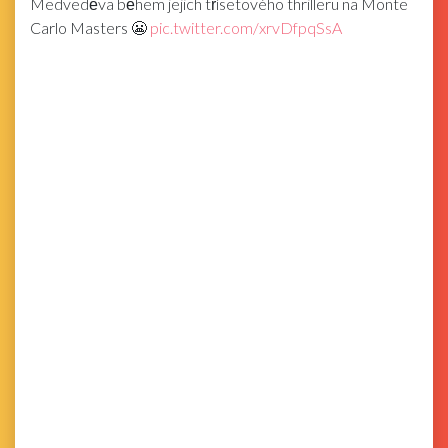
Medveděva během jejich třísetového thrilleru na Monte
Carlo Masters 😬
pic.twitter.com/xrvDfpqSsA