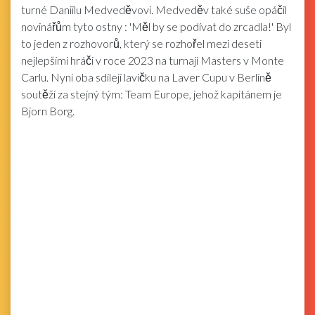
turné Daniilu Medveděvovi. Medveděv také suše opáčil
novinářům tyto ostny : 'Měl by se podívat do zrcadla!' Byl
to jeden z rozhovorů, který se rozhořel mezi deseti
nejlepšími hráči v roce 2023 na turnaji Masters v Monte
Carlu. Nyní oba sdílejí lavičku na Laver Cupu v Berlíně
soutěží za stejný tým: Team Europe, jehož kapitánem je
Bjorn Borg.