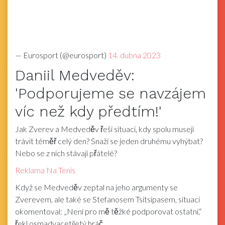
— Eurosport (@eurosport)
14. dubna 2023
Daniil Medveděv:
'Podporujeme se navzájem
víc než kdy předtím!'
Jak Zverev a Medveděv řeší situaci, kdy spolu musejí
trávit téměř celý den? Snaží se jeden druhému vyhýbat?
Nebo se z nich stávají přátelé?
Reklama Na Tenis
Když se Medveděv zeptal na jeho argumenty se
Zverevem, ale také se Stefanosem Tsitsipasem, situaci
okomentoval: „Není pro mě těžké podporovat ostatní,“
řekl osmadvacetiletý hráč.