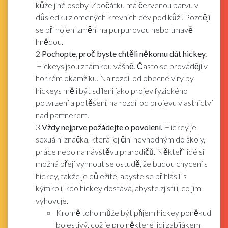
kůže jiné osoby. Zpočátku má červenou barvu v
důsledku zlomených krevních cév pod kůží. Později
se při hojení změní na purpurovou nebo tmavě
hnědou.
2
Pochopte, proč byste chtěli někomu dát hickey.
Hickeys jsou známkou vášně. Často se provádějí v
horkém okamžiku. Na rozdíl od obecné víry by
hickeys měli být sdíleni jako projev fyzického
potvrzení a potěšení, na rozdíl od projevu vlastnictví
nad partnerem.
3
Vždy nejprve požádejte o povolení.
Hickey je
sexuální značka, která jej činí nevhodným do školy,
práce nebo na návštěvu prarodičů. Někteří lidé si
možná přejí vyhnout se ostudě, že budou chyceni s
hickey, takže je důležité, abyste se přihlásili s
kýmkoli, kdo hickey dostává, abyste zjistili, co jim
vyhovuje.
Kromě toho může být příjem hickey poněkud
bolestivý, což je pro některé lidi zabijákem