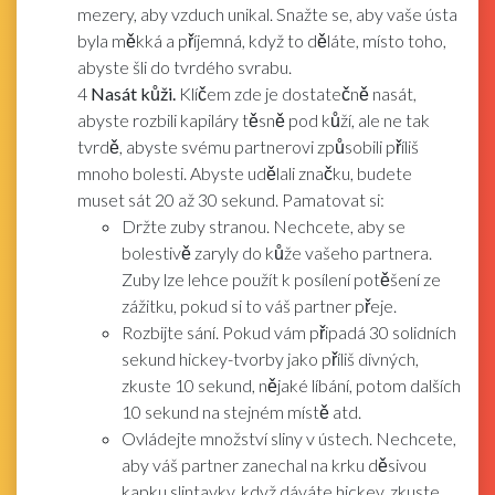
mezery, aby vzduch unikal. Snažte se, aby vaše ústa
byla měkká a příjemná, když to děláte, místo toho,
abyste šli do tvrdého svrabu.
4
Nasát kůži.
Klíčem zde je dostatečně nasát,
abyste rozbili kapiláry těsně pod kůží, ale ne tak
tvrdě, abyste svému partnerovi způsobili příliš
mnoho bolesti. Abyste udělali značku, budete
muset sát 20 až 30 sekund. Pamatovat si:
Držte zuby stranou. Nechcete, aby se
bolestivě zaryly do kůže vašeho partnera.
Zuby lze lehce použít k posílení potěšení ze
zážitku, pokud si to váš partner přeje.
Rozbijte sání. Pokud vám připadá 30 solidních
sekund hickey-tvorby jako příliš divných,
zkuste 10 sekund, nějaké líbání, potom dalších
10 sekund na stejném místě atd.
Ovládejte množství sliny v ústech. Nechcete,
aby váš partner zanechal na krku děsivou
kapku slintavky, když dáváte hickey, zkuste