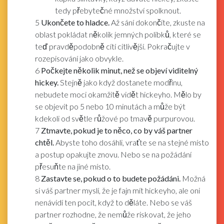
tedy přebytečné množství spolknout.
5
Ukončete to hladce.
Až sání dokončíte, zkuste na
oblast pokládat několik jemných polibků, které se
teď pravděpodobně cítí citlivější. Pokračujte v
rozepisování jako obvykle.
6
Počkejte několik minut, než se objeví viditelný
hickey.
Stejně jako když dostanete modřinu,
nebudete moci okamžitě vidět hickeyho. Mělo by
se objevit po 5 nebo 10 minutách a může být
kdekoli od světle růžové po tmavě purpurovou.
7
Ztmavte, pokud je to něco, co by váš partner
chtěl.
Abyste toho dosáhli, vraťte se na stejné místo
a postup opakujte znovu. Nebo se na požádání
přesuňte na jiné místo.
8
Zastavte se, pokud o to budete požádáni.
Možná
si váš partner myslí, že je fajn mít hickeyho, ale oni
nenávidí ten pocit, když to děláte. Nebo se váš
partner rozhodne, že nemůže riskovat, že jeho