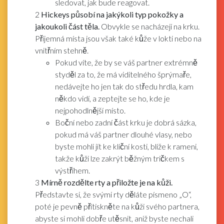
sledovat, jak bude reagovat.
2
Hickeys působí na jakýkoli typ pokožky a
jakoukoli část těla.
Obvykle se nacházejí na krku.
Příjemná místa jsou však také kůže v lokti nebo na
vnitřním stehně.
Pokud víte, že by se váš partner extrémně
styděl za to, že má viditelného šprýmaře,
nedávejte ho jen tak do středu hrdla, kam
někdo vidí, a zeptejte se ho, kde je
nejpohodlnější místo.
Boční nebo zadní část krku je dobrá sázka,
pokud má váš partner dlouhé vlasy, nebo
byste mohli jít ke klíční kosti, blíže k rameni,
takže kůži lze zakrýt běžným tričkem s
výstřihem.
3
Mírně rozdělte rty a přiložte je na kůži.
Představte si, že svými rty děláte písmeno „O“,
poté je pevně přitiskněte na kůži svého partnera,
abyste si mohli dobře utěsnit, aniž byste nechali