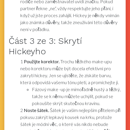
rodiče nebo zaměstnavatel uvidí značku. Pokud
partner řekne „ne“, vždy respektujte jeho přání, i
když už jste proces zahájili. Hickey je někdy vnímán
jako známka důvěry, takže zneužívání této důvěry
není v pořádku.
Část
3
ze 3:
Skrytí
Hickeyho
1
Použijte korektor.
Trochu těžkého make-upu
nebo korektoru může být docela efektivní pro
zakrytí hickey. Jen se ujistěte, že získáte barvu,
která odpovídá vašemu tónu pleti, a promíchejte ji.
Fázový make -up je mimořádně hustý a těžký,
takže se k němu můžete uchýlit, pokud se
pokoušíte skrýt skutečnou kravinu.
2
Noste šátek.
Šátek je vaším nejlepším přítelem při
pokusu zakrýt lepkavý kousek na krku, protože
šátek je módní věc, o které vás nikdo nebude