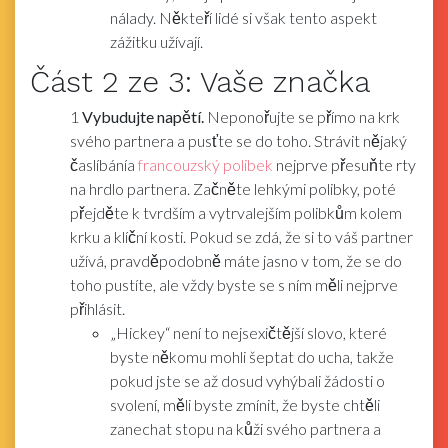
nálady. Někteří lidé si však tento aspekt
zážitku užívají.
Část
2
ze 3:
Vaše značka
1
Vybudujte napětí.
Neponořujte se přímo na krk
svého partnera a pusťte se do toho. Strávit nějaký
časlíbánía
francouzský polibek
nejprve přesuňte rty
na hrdlo partnera. Začněte lehkými polibky, poté
přejděte k tvrdším a vytrvalejším polibkům kolem
krku a klíční kosti. Pokud se zdá, že si to váš partner
užívá, pravděpodobně máte jasno v tom, že se do
toho pustíte, ale vždy byste se s ním měli nejprve
přihlásit.
„Hickey“ není to nejsexičtější slovo, které
byste někomu mohli šeptat do ucha, takže
pokud jste se až dosud vyhýbali žádosti o
svolení, měli byste zmínit, že byste chtěli
zanechat stopu na kůži svého partnera a