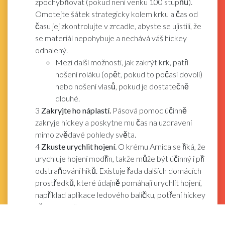
zpochybňovat (pokud není venku 100 stupňů).
Omotejte šátek strategicky kolem krku a čas od
času jej zkontrolujte v zrcadle, abyste se ujistili, že
se materiál nepohybuje a nechává váš hickey
odhalený.
Mezi další možnosti, jak zakrýt krk, patří
nošení roláku (opět, pokud to počasí dovolí)
nebo nošení vlasů, pokud je dostatečně
dlouhé.
3
Zakryjte ho náplastí.
Pásová pomoc účinně
zakryje hickey a poskytne mu čas na uzdravení
mimo zvědavé pohledy světa.
4
Zkuste urychlit hojení.
O krému Arnica se říká, že
urychluje hojení modřin, takže může být účinný i při
odstraňování hiků. Existuje řada dalších domácích
prostředků, které údajně pomáhají urychlit hojení,
například aplikace ledového balíčku, potření hickey
hřebenem, škrábání hickey mincí a pokrytí hickey
zubní pastou.