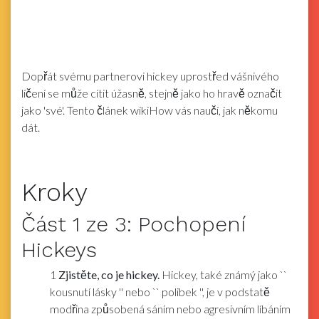
Dopřát svému partnerovi hickey uprostřed vášnivého
líčení se může cítit úžasně, stejně jako ho hravě označit
jako 'své'. Tento článek wikiHow vás naučí, jak někomu
dát.
Kroky
Část
1
ze 3:
Pochopení
Hickeys
1
Zjistěte, co je hickey.
Hickey, také známý jako ``
kousnutí lásky '' nebo `` polibek '', je v podstatě
modřina způsobená sáním nebo agresivním líbáním