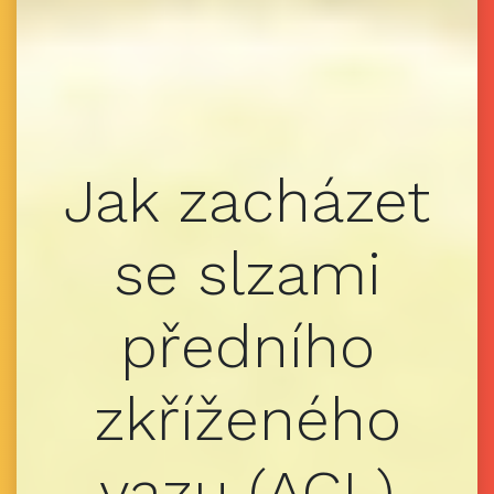
Jak zacházet
se slzami
předního
zkříženého
vazu (ACL)