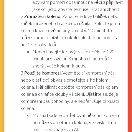
aby vám pomohl dosáhnout na věci a připravit
jakékoli jídlo, abyste nemuseli stát ani chodit.
2
Zmrazte si koleno.
Zabalte ledový balíček nebo
sáček mraženého hrášku do ručníku. Položte jej na
koleno každé dvě hodiny po dobu 20 minut. To
může pomoci snížit jakoukoli bolest nebo bolest a
udržet otoky dolů.
Nenechávejte ledový balíček déle než 20
minut, protože příliš mnoho chladu může
zhoršit vaše kolenní klouby.
3
Použijte kompresi.
Vezměte si kompresní pás
nebo elastický obvaz a omotejte si ho kolem
kolena. Několikrát obtočte kompresní pás kolem
kolena a chraňte klouby v koleni. Ujistěte se, že je
kompresní pás pohodlný, ale nepřerušuje cirkulaci
kolena.
Možná budete potřebovat někoho, kdo vám
pomůže s omotáním kolena, v závislosti na
tom, jak vážná je slza ACL.