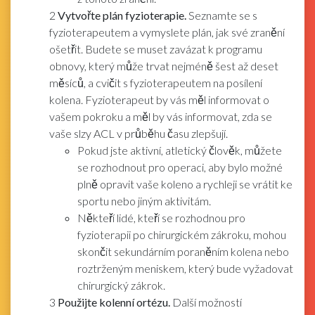
2
Vytvořte plán fyzioterapie.
Seznamte se s
fyzioterapeutem a vymyslete plán, jak své zranění
ošetřit. Budete se muset zavázat k programu
obnovy, který může trvat nejméně šest až deset
měsíců, a cvičit s fyzioterapeutem na posílení
kolena. Fyzioterapeut by vás měl informovat o
vašem pokroku a měl by vás informovat, zda se
vaše slzy ACL v průběhu času zlepšují.
Pokud jste aktivní, atletický člověk, můžete
se rozhodnout pro operaci, aby bylo možné
plně opravit vaše koleno a rychleji se vrátit ke
sportu nebo jiným aktivitám.
Někteří lidé, kteří se rozhodnou pro
fyzioterapii po chirurgickém zákroku, mohou
skončit sekundárním poraněním kolena nebo
roztrženým meniskem, který bude vyžadovat
chirurgický zákrok.
3
Použijte kolenní ortézu.
Další možností