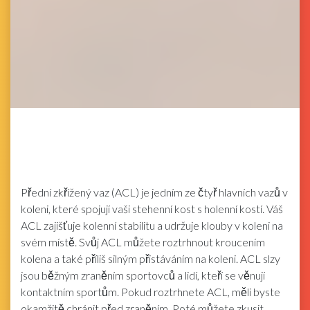
Přední zkřížený vaz (ACL) je jedním ze čtyř hlavních vazů v
koleni, které spojují vaši stehenní kost s holenní kostí. Váš
ACL zajišťuje kolenní stabilitu a udržuje klouby v koleni na
svém místě. Svůj ACL můžete roztrhnout kroucením
kolena a také příliš silným přistáváním na koleni. ACL slzy
jsou běžným zraněním sportovců a lidí, kteří se věnují
kontaktním sportům. Pokud roztrhnete ACL, měli byste
okamžitě chránit před zraněním. Poté můžete zkusit