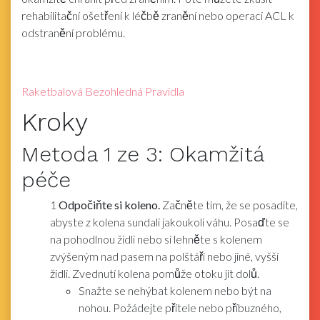
rehabilitační ošetření k léčbě zranění nebo operaci ACL k
odstranění problému.
Raketbalová Bezohledná Pravidla
Kroky
Metoda
1
ze 3:
Okamžitá
péče
1
Odpočiňte si koleno.
Začněte tím, že se posadíte,
abyste z kolena sundali jakoukoli váhu. Posaďte se
na pohodlnou židli nebo si lehněte s kolenem
zvýšeným nad pasem na polštáři nebo jiné, vyšší
židli. Zvednutí kolena pomůže otoku jít dolů.
Snažte se nehýbat kolenem nebo být na
nohou. Požádejte přítele nebo příbuzného, ​​