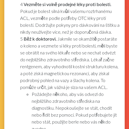
4
Vezměte si volně prodejné léky proti bolesti.
Pokud je bolest silná kvůli vašemu roztrhanému
ACL, vezměte podle potřeby OTC léky proti
bolesti. Dodržujte pokyny pro dávkování na štítku a
nikdy neužívejte více, než je doporučená dávka.
5
Běž k doktorovi.
Jakmile se okamžitě postaráte
o koleno a vezmete si léky proti bolesti, měli byste
se obrátit na svého lékaře nebo se nechat odvézt
do nejbližšího zdravotního střediska. Lékař začne
rentgenem, aby vyhodnotil kostní strukturu kolena,
a poté získá magnetickou rezonanci, aby získal
podrobný pohled na vazy a šlachy kolena. To
pomůže určit, jak vážná je slza na vašem ACL.
Požádejte někoho, aby vás odvezl do
nejbližšího zdravotního střediska na
diagnostiku. Nepokoušejte se stát, chodit
nebo řídit bez pomoci. Pokud potřebujete jít
nebo stát, použijte berle nebo vás někdo
zvedne.