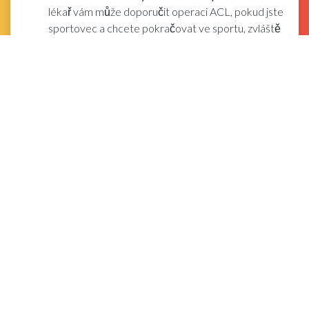
lékař vám může doporučit operaci ACL, pokud jste
sportovec a chcete pokračovat ve sportu, zvláště
pokud tento sport zahrnuje skákání nebo otáčení.
Můžete také potřebovat operaci, pokud je v koleni
poškozeno více vazů nebo máte v koleni chrupavku
a vaše koleno se při každodenním používání
prohýbá.
Váš lékař vás doporučí ortopedickému
chirurgovi. Poté můžete nastavit konzultaci s
chirurgem, abyste podrobněji prošli operací
ACL.
2
Diskutujte o postupu s chirurgem.
Během
rekonstrukce vašeho ACL chirurg odstraní
poškozené vazivo a nahradí jej segmentem šlachy,
což je tkáň podobná vazu. Náhrada, nazývaná štěp,
přijde z jiné části vašeho kolena nebo od zemřelého
dárce. Na štěpu v koleni vám pak vyroste nový vaz
a postupem času bude vaše ACL opět kompletní.