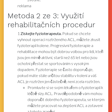
reklama
Metoda
2
ze 3:
Využití
rehabilitačních procedur
1
Získejte fyzioterapeuta.
Pokud se chcete
vyhnout operaci roztrženého ACL, můžete zkusit
fyzioterapii kolene. Progresivní fyzioterapie a
rehabilitace mohou být dobrou volbou pro lidi, kteří
jsou jen mírně aktivní, starší než 65 let nebo jsou
ochotni přestat se sportováním s vysokým
dopadem. Fyzioterapie se často doporučuje,
pokud máte stále určitou stabilitu v koleni a váš
ACL je roztržen jen částečně, není zcela roztržen.
Promluvte si se svým lékařem o fyzioterapii k
léčbě slzy ACL. Pravděpodobně vám mohou
doporučit dobrého fyzioterapeuta, se kterým
můžete pracovat na zlepšení ACL a zotavení
z tohoto zranění.