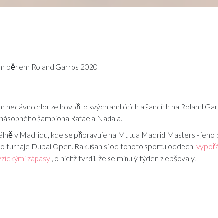
em během Roland Garros 2020
 nedávno dlouze hovořil o svých ambicích a šancích na Roland Gar
ctinásobného šampiona Rafaela Nadala.
álně v Madridu, kde se připravuje na Mutua Madrid Masters - jeho p
o turnaje Dubai Open. Rakušan si od tohoto sportu oddechl
vypořá
yzickými zápasy
, o nichž tvrdil, že se minulý týden zlepšovaly.