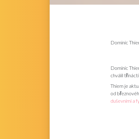
Dominic Thi
Dominic Thiem
chválil třiná
Thiem je aktu
od březnovéh
duševními a f