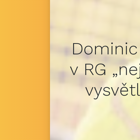
Dominic 
v RG „nej
vysvětl