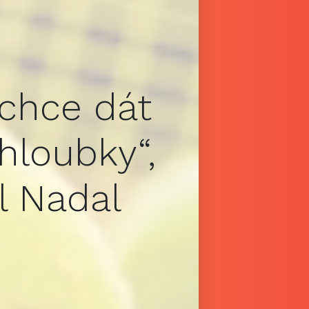
 chce dát
 hloubky“,
el Nadal