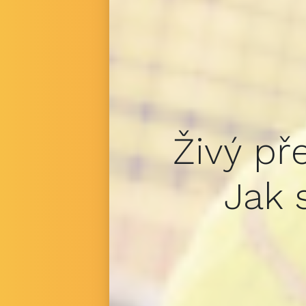
Živý př
Jak 