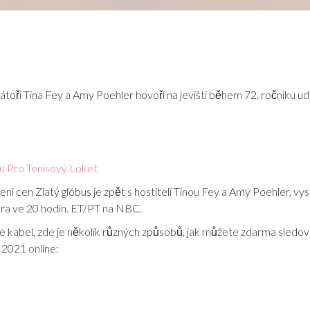
oři Tina Fey a Amy Poehler hovoří na jevišti během 72. ročníku udí
 Pro Tenisový Loket
lení cen Zlatý glóbus je zpět s hostiteli Tinou Fey a Amy Poehler, vysí
ora ve 20 hodin. ET/PT na NBC.
kabel, zde je několik různých způsobů, jak můžete zdarma sledov
 2021 online: