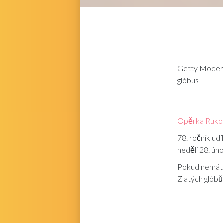
Getty
Moderát
glóbus
Opěrka Rukou
78. ročník udí
neděli 28. ún
Pokud nemáte 
Zlatých glóbů