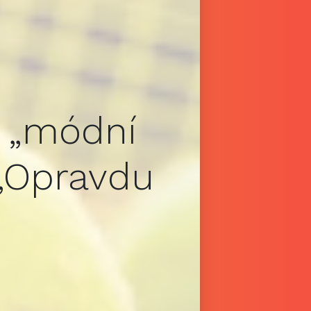
o „módní
 „Opravdu