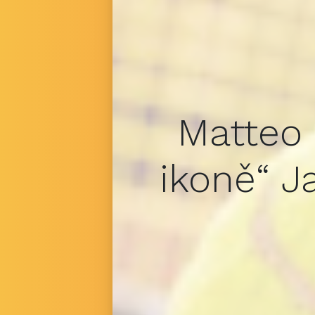
Matteo 
ikoně“ J