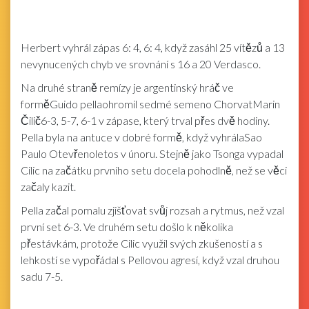
Herbert vyhrál zápas 6: 4, 6: 4, když zasáhl 25 vítězů a 13
nevynucených chyb ve srovnání s 16 a 20 Verdasco.
Na druhé straně remízy je argentinský hráč ve
forměGuido pellaohromil sedmé semeno ChorvatMarin
Čilič6-3, 5-7, 6-1 v zápase, který trval přes dvě hodiny.
Pella byla na antuce v dobré formě, když vyhrálaSao
Paulo Otevřenoletos v únoru. Stejně jako Tsonga vypadal
Cilic na začátku prvního setu docela pohodlně, než se věci
začaly kazit.
Pella začal pomalu zjišťovat svůj rozsah a rytmus, než vzal
první set 6-3. Ve druhém setu došlo k několika
přestávkám, protože Cilic využil svých zkušeností a s
lehkostí se vypořádal s Pellovou agresí, když vzal druhou
sadu 7-5.