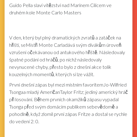
Guido Pella slaví vítězství nad Marinem Cilicem ve
druhém kole Monte Carlo Masters
V den, který byl plný dramatických zvratů a zatáček na
hřišti, seMistři Monte Carladává svým divákům úroveň
vzrušení očekávanou od antukového hřiště. Následovaly
špatné podání od hráčů, po nichž následovaly
nevynucené chyby, přesto bylo z dnešní akce tolik
kouzelných momentů, kterých si lze vážit.
První dnešní zápas byl mezi místním favoritemJo-Wilfried
Tsongaa mladý AmeričanTaylor Fritz; jediný americký hráč
při losování. Během prvních okamžiků zápasu vypadal
Tsonga před svým domácím publikem sebevědomě a
pohodlně, když zlomil první zápas Fritze a dostal se rychle
do vedení 2: 0.