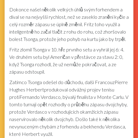
Dokonce našel několik velkých úhlů svým forhendem a
díval se na nejvyšší rychlost, než se zaseklo zranění kyčle a
celý rozměr zápasu se úplně změnil. Fritz toho využil a
inteligentně ho začal tlačit z rohu do rohu, což zhoršovalo
bolest Tsonga, protože jeho pohyb na kurtu jako by trpěl.
Fritz zlomil Tsonga v 10. hře prvního setu a vyhrál jej 6: 4.
Ve druhém setu byl Američan v přestávce za stavu 2: 0,
když Tsonga rozhodl, že už nemůže pokračovat, a ze
zápasu odstoupil.
Zatímco Tsonga odešel do důchodu, další FrancouzPierre
Hughes Herbertprodukoval odvážný projev tenisu
protiFernando Verdasco, bývalý finalista v Monte Carlu. V
tomto turnaji opět rozhodly o průběhu zápasu dvojchyby,
protože Verdasco v rozhodujících okamžicích zápasu
naservírovalo několik dvojchyb. Došlo také k několika
nevynuceným chybám z forhendu a bekhendu Verdasca,
které Herbert využil.