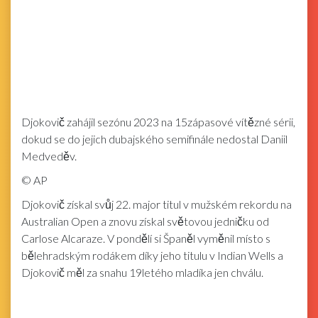
Djokovič zahájil sezónu 2023 na 15zápasové vítězné sérii,
dokud se do jejich dubajského semifinále nedostal Daniil
Medveděv.
©
AP
Djokovič získal svůj 22. major titul v mužském rekordu na
Australian Open a znovu získal světovou jedničku od
Carlose Alcaraze. V pondělí si Španěl vyměnil místo s
bělehradským rodákem díky jeho titulu v Indian Wells a
Djokovič měl za snahu 19letého mladíka jen chválu.