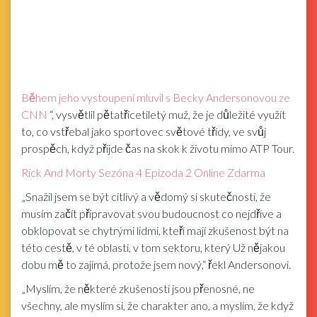
Během jeho vystoupení mluvil s Becky Andersonovou ze
CNN
“, vysvětlil pětatřicetiletý muž, že je důležité využít
to, co vstřebal jako sportovec světové třídy, ve svůj
prospěch, když přijde čas na skok k životu mimo ATP Tour.
Rick And Morty Sezóna 4 Epizoda 2 Online Zdarma
„Snažil jsem se být citlivý a vědomý si skutečnosti, že
musím začít připravovat svou budoucnost co nejdříve a
obklopovat se chytrými lidmi, kteří mají zkušenost být na
této cestě, v té oblasti, v tom sektoru, který Už nějakou
dobu mě to zajímá, protože jsem nový,“ řekl Andersonovi.
„Myslím, že některé zkušenosti jsou přenosné, ne
všechny, ale myslím si, že charakter ano, a myslím, že když