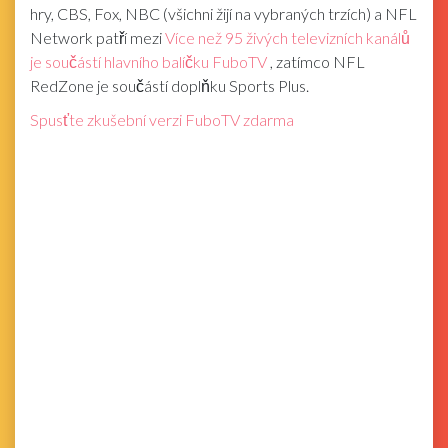
hry, CBS, Fox, NBC (všichni žijí na vybraných trzích) a NFL
Network patří mezi
Více než 95 živých televizních kanálů
je součástí hlavního balíčku FuboTV
, zatímco NFL
RedZone je součástí doplňku Sports Plus.
Spusťte zkušební verzi FuboTV zdarma