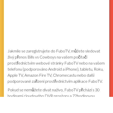
Jakmile se zaregistrujete do FuboTV, můžete sledovat
živý přenos Bills vs Cowboys na vašem počítači
prostřednictvím webové stránky FuboTV nebo na vašem
telefonu (podporováno Android a iPhone), tabletu, Roku,
Apple TV, Amazon Fire TV, Chromecastu nebo další
podporované zařízení prostřednictvím aplikace FuboTV.
Pokud se nemůžete dívat naživo, FuboTV přichází s 30
hodinami cloudového DVR prostoru a 72hodinovou
funkcí zpětného pohledu, která vám umožní sledovat hru
na vyžádání do tří dnů od jejího ukončení, i když