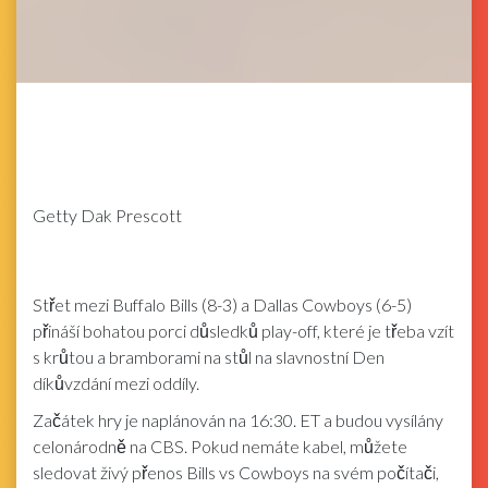
Getty
Dak Prescott
Střet mezi Buffalo Bills (8-3) a Dallas Cowboys (6-5)
přináší bohatou porci důsledků play-off, které je třeba vzít
s krůtou a bramborami na stůl na slavnostní Den
díkůvzdání mezi oddíly.
Začátek hry je naplánován na 16:30. ET a budou vysílány
celonárodně na CBS. Pokud nemáte kabel, můžete
sledovat živý přenos Bills vs Cowboys na svém počítači,