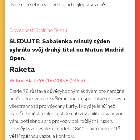
dvojku za sebou ve své dosud nejlepší sezóně.
Dovednosti Stolního Tenisu
SLEDUJTE: Sabalenka minulý týden
vyhrála svůj druhý titul na Mutua Madrid
Open.
Raketa
Wilson Blade 98 (18x20) v8 (249 $)
Blade 98 zůstává důvěryhodným aktivem pro náročné
hráče díky svému skvělému pocitu, spolehlivé odezvy a
všestrannosti pro všechny kurty. I když je lehčí než
tradiční hráčská raketa, stále nabízí stabilitu a švihovou
váhu potřebnou pro provoz v pokročilých kruzích.
Pevnější vzor výpletu modelu 18x20 dává rámu ještě
větší zpětnou vazbu a kontrolu.