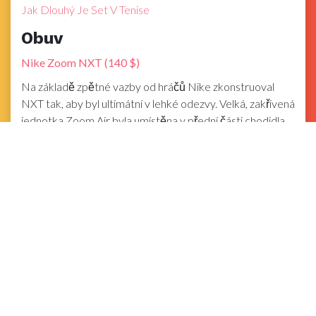
Jak Dlouhý Je Set V Tenise
Obuv
Nike Zoom NXT (140 $)
Na základě zpětné vazby od hráčů Nike zkonstruoval
NXT tak, aby byl ultimátní v lehké odezvy. Velká, zakřivená
jednotka Zoom Air byla umístěna v přední části chodidla,
aby poskytovala adaptivní odpružení a odrazila se při
každém kroku. Vnitřní deska v mezipodešvi udržuje klid
boty i mimo ně. A minimální design podešve založený na
datech poskytuje správnou úroveň přilnavosti a dá se bez
zbytečného zvýšení hmotnosti.