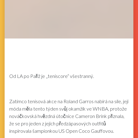
Od LA po Paříž je „teniscore“ všestranný.
Zatímco tenisová akce na Roland Garros nabírá na síle, její
móda měla tento týden svůj okamžik ve WNBA, protože
nováčkovská hvězdná útočnice Cameron Brink přiznala,
že se pro jeden z jejích předzápasových outfitů
inspirovala šampionkou US Open Coco Gauffovou.