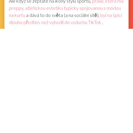
Ale když se zeptáte na ikony stylu sportu,
praxe, která má
preppy, atletickou estetiku typicky spojovanou s módou
na kurtu
a dává to do světa (a na sociální sítě),
byl na špici
dlouho předtím, než vyhodil do vzduchu TikTok
.
'Tenis nikdy nevyjde z módy - je vždy trendy!'
Venus
Williamsová řekla začátkem tohoto roku
. 'Vždy jsem rád
viděl lidi, jak přijímají tenisové jádro a začleňují ho do
každodenního stylu svým vlastním jedinečným způsobem.
Tenis je již dlouho průsečíkem sportu a módy.'
'Mám na sobě svůj malý tenisový set New Balance, chci
být jako Coco'
pic.twitter.com/rr1BpQjuDJ