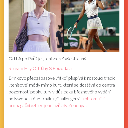
Od LA po Paříž je „teniscore“ všestranný.
Stream Hry O Trůny 8 Epizoda 5
Brinkovo ​​předzápasové „fitko“ přispívá k rostoucí tradici
„tenisové“ módy mimo kurt, která se dostává do centra
pozornosti popkultury v důsledku březnového vydání
hollywoodského trháku „Challengers“.
a ohromující
propagační vzhled jeho hvězdy Zendaya
.