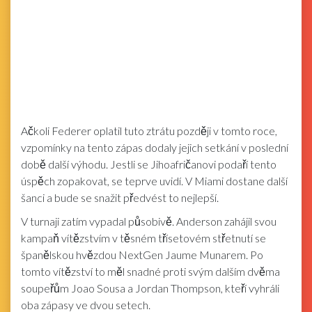
Ačkoli Federer oplatil tuto ztrátu později v tomto roce,
vzpomínky na tento zápas dodaly jejich setkání v poslední
době další výhodu. Jestli se Jihoafričanovi podaří tento
úspěch zopakovat, se teprve uvidí. V Miami dostane další
šanci a bude se snažit předvést to nejlepší.
V turnaji zatím vypadal působivě. Anderson zahájil svou
kampaň vítězstvím v těsném třísetovém střetnutí se
španělskou hvězdou NextGen Jaume Munarem. Po
tomto vítězství to měl snadné proti svým dalším dvěma
soupeřům Joao Sousa a Jordan Thompson, kteří vyhráli
oba zápasy ve dvou setech.