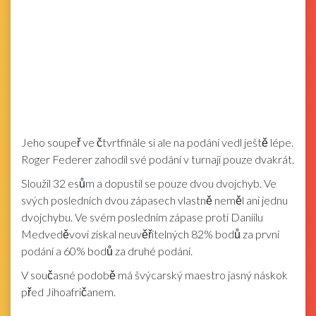
Jeho soupeř ve čtvrtfinále si ale na podání vedl ještě lépe.
Roger Federer zahodil své podání v turnaji pouze dvakrát.
Sloužil 32 esům a dopustil se pouze dvou dvojchyb. Ve
svých posledních dvou zápasech vlastně neměl ani jednu
dvojchybu. Ve svém posledním zápase proti Daniilu
Medveděvovi získal neuvěřitelných 82% bodů za první
podání a 60% bodů za druhé podání.
V současné podobě má švýcarský maestro jasný náskok
před Jihoafričanem.