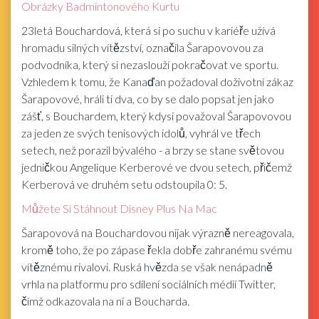
Obrázky Badmintonového Kurtu
23letá Bouchardová, která si po suchu v kariéře užívá
hromadu silných vítězství, označila Šarapovovou za
podvodníka, který si nezaslouží pokračovat ve sportu.
Vzhledem k tomu, že Kanaďan požadoval doživotní zákaz
Šarapovové, hráli ti dva, co by se dalo popsat jen jako
zášť, s Bouchardem, který kdysi považoval Šarapovovou
za jeden ze svých tenisových idolů, vyhrál ve třech
setech, než porazil bývalého - a brzy se stane světovou
jedničkou Angelique Kerberové ve dvou setech, přičemž
Kerberová ve druhém setu odstoupila 0: 5.
Můžete Si Stáhnout Disney Plus Na Mac
Šarapovová na Bouchardovou nijak výrazně nereagovala,
kromě toho, že po zápase řekla dobře zahranému svému
vítěznému rivalovi. Ruská hvězda se však nenápadně
vrhla na platformu pro sdílení sociálních médií Twitter,
čímž odkazovala na ni a Boucharda.