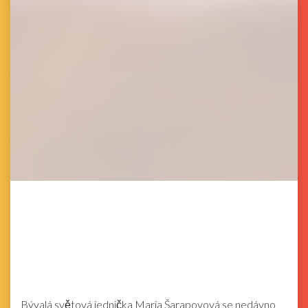
Bývalá světová jednička Maria Šarapovová se nedávno