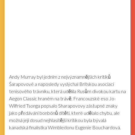
Andy Murray byl jedním z nejvýznamnějších kritiků
Šarapovové a naposledy vyslýchal Britskou asociaci
tenisového trávníku, která udělila Rusům divokou kartu na
Aegon Classic hraném na trávě. Francouzské eso Jo-
Wilfried Tsonga popsalo Sharapovovy zástupné znaky
jako předávání bonbónů dítěti, které udělalo chybu, ale
možná její dosud nejhlasitější kritikou byla bývalá
kanadská finalistka Wimbledonu Eugenie Bouchardová.