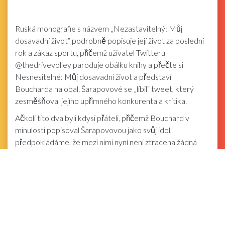
Ruská monografie s názvem „Nezastavitelný: Můj
dosavadní život“ podrobně popisuje její život za poslední
rok a zákaz sportu, přičemž uživatel Twitteru
@thedrivevolley paroduje obálku knihy a přečte si
Nesnesitelné: Můj dosavadní život a představí
Boucharda na obal. Šarapovové se „líbil“ tweet, který
zesměšňoval jejího upřímného konkurenta a kritika.
Ačkoli tito dva byli kdysi přáteli, přičemž Bouchard v
minulosti popisoval Šarapovovou jako svůj idol,
předpokládáme, že mezi nimi nyní není ztracena žádná
láska.
Tweet zesměšňující Boucharda, který se Šarapovové
„líbil“ na Twitteru